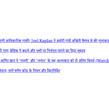
 आधिकारिक माफी; Joel Kaplan ने आईटी मंत्री अश्विनी वैष्णव से की मुलाका
 बेसिक पे बढ़ाने और भत्तों पर निर्भरता घटाने का दिया सुझाव
ार; आमिर खान ने 'गजनी' और 'लगान' के सह-कलाकार को दी अंतिम विदाई (Wat
 जानें फ्लैग कोड के नियम और दिशानिर्देश