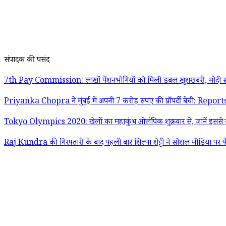
संपादक की पसंद
7th Pay Commission: लाखों पेंशनभोगियों को मिली डबल खुशखबरी, मोदी स
Priyanka Chopra ने मुंबई में अपनी 7 करोड़ रुपए की प्रॉपर्टी बेची: Report
Tokyo Olympics 2020: खेलों का महाकुंभ ओलंपिक शुक्रवार से, जानें इससे जु
Raj Kundra की गिरफ्तारी के बाद पहली बार शिल्पा शेट्टी ने सोशल मीडिया पर फ