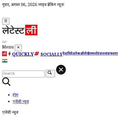
गुरूवार, अगस्त 06, 2026
लाइव ब्रेकिंग न्यूज़:
☰
Menu
✕
QUICKLY
देश
विदेश
टेक
ऑटो
खेल
मनोरंजन
लाइफस्ट
SOCIALLY
होम
एजेंसी न्यूज
एजेंसी न्यूज