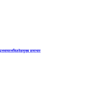
PM Modi
ाइल
वायरल
बिजनेस
मुख्य समाचार