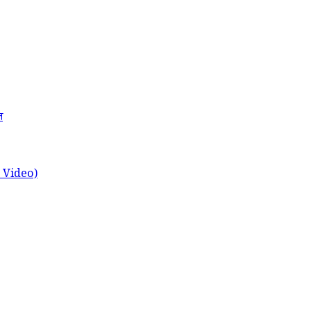
त
ch Video)