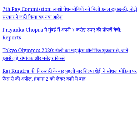
7th Pay Commission: लाखों पेंशनभोगियों को मिली डबल खुशखबरी, मोदी
सरकार ने जारी किया यह नया आदेश
Priyanka Chopra ने मुंबई में अपनी 7 करोड़ रुपए की प्रॉपर्टी बेची:
Reports
Tokyo Olympics 2020: खेलों का महाकुंभ ओलंपिक शुक्रवार से, जानें
इससे जुड़े रोमांचक और मजेदार किस्से
Raj Kundra की गिरफ्तारी के बाद पहली बार शिल्पा शेट्टी ने सोशल मीडिया पर
फैंस से की अपील, हंगामा 2 को लेकर कही ये बात