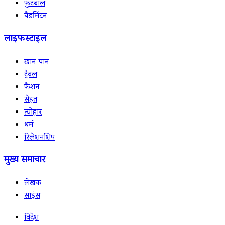
फुटबॉल
बैडमिंटन
लाइफस्टाइल
खान-पान
ट्रैवल
फैशन
सेहत
त्योहार
धर्म
रिलेशनशिप
मुख्य समाचार
लेखक
साइंस
विदेश