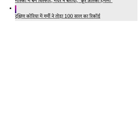
मॉस्को में बम विस्फोट, मेयर ने बताया, 'क्रूर आतंकी हमला'
दक्षिण कोरिया में गर्मी ने तोड़ा 100 साल का रिकॉर्ड