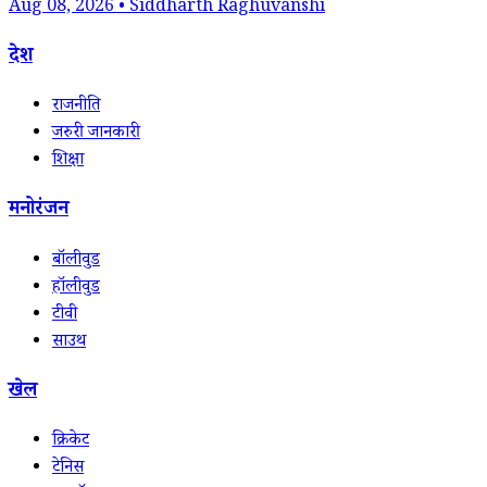
Aug 08, 2026 • Siddharth Raghuvanshi
देश
राजनीति
जरुरी जानकारी
शिक्षा
मनोरंजन
बॉलीवुड
हॉलीवुड
टीवी
साउथ
खेल
क्रिकेट
टेनिस