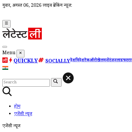
गुरूवार, अगस्त 06, 2026
लाइव ब्रेकिंग न्यूज़:
☰
Menu
✕
QUICKLY
देश
विदेश
टेक
ऑटो
खेल
मनोरंजन
लाइफस्ट
SOCIALLY
होम
एजेंसी न्यूज
एजेंसी न्यूज