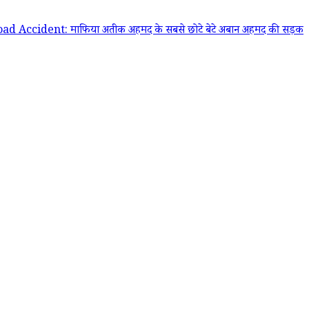
nt: माफिया अतीक अहमद के सबसे छोटे बेटे अबान अहमद की सड़क हादसे में म