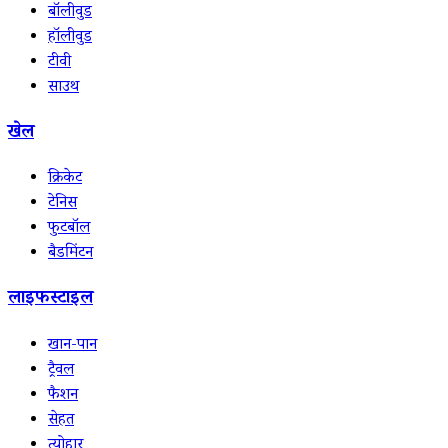
बॉलीवुड
हॉलीवुड
टीवी
साउथ
खेल
क्रिकेट
टेनिस
फुटबॉल
बैडमिंटन
लाइफस्टाइल
खान-पान
ट्रैवल
फैशन
सेहत
त्योहार