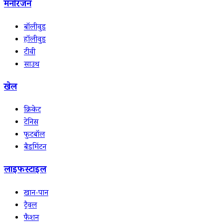
मनोरंजन
बॉलीवुड
हॉलीवुड
टीवी
साउथ
खेल
क्रिकेट
टेनिस
फुटबॉल
बैडमिंटन
लाइफस्टाइल
खान-पान
ट्रैवल
फैशन