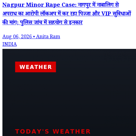
Nagpur Minor Rape Case: नागपुर में नाबालिग से
अपराध का आरोपी लॉकअप में कर रहा पिज्जा और VIP सुविधाओं
की मांग; पुलिस जांच में सहयोग से इनकार
Aug 06, 2026 • Anita Ram
INDIA