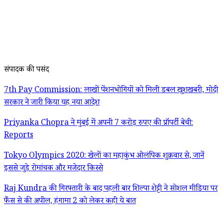
संपादक की पसंद
7th Pay Commission: लाखों पेंशनभोगियों को मिली डबल खुशखबरी, मोदी
सरकार ने जारी किया यह नया आदेश
Priyanka Chopra ने मुंबई में अपनी 7 करोड़ रुपए की प्रॉपर्टी बेची:
Reports
Tokyo Olympics 2020: खेलों का महाकुंभ ओलंपिक शुक्रवार से, जानें
इससे जुड़े रोमांचक और मजेदार किस्से
Raj Kundra की गिरफ्तारी के बाद पहली बार शिल्पा शेट्टी ने सोशल मीडिया पर
फैंस से की अपील, हंगामा 2 को लेकर कही ये बात