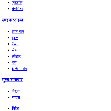
फुटबॉल
बैडमिंटन
लाइफस्टाइल
खान-पान
ट्रैवल
फैशन
सेहत
त्योहार
धर्म
रिलेशनशिप
मुख्य समाचार
लेखक
साइंस
विदेश