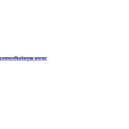
Rahul G
ाइल
वायरल
बिजनेस
मुख्य समाचार