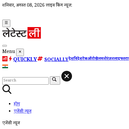
शनिवार, अगस्त 08, 2026
लाइव ब्रेकिंग न्यूज़:
☰
Menu
✕
QUICKLY
देश
विदेश
टेक
ऑटो
खेल
मनोरंजन
लाइफस्ट
SOCIALLY
होम
एजेंसी न्यूज
एजेंसी न्यूज