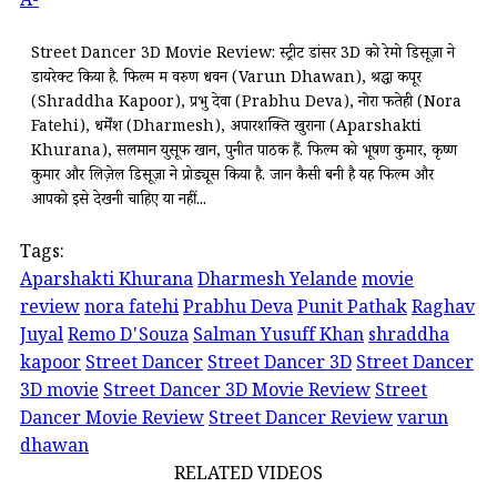
A-
Street Dancer 3D Movie Review: स्ट्रीट डांसर 3D को रेमो डिसूज़ा ने
डायरेक्ट किया है. फिल्म में वरुण धवन (Varun Dhawan), श्रद्धा कपूर
(Shraddha Kapoor), प्रभु देवा (Prabhu Deva), नोरा फतेही (Nora
Fatehi), धर्मेंश (Dharmesh), अपारशक्ति खुराना (Aparshakti
Khurana), सलमान युसूफ खान, पुनीत पाठक हैं. फिल्म को भूषण कुमार, कृष्ण
कुमार और लिजे़ल डिसूज़ा ने प्रोड्यूस किया है. जानें कैसी बनी है यह फिल्म और
आपको इसे देखनी चाहिए या नहीं...
Tags:
Aparshakti Khurana
Dharmesh Yelande
movie
review
nora fatehi
Prabhu Deva
Punit Pathak
Raghav
Juyal
Remo D'Souza
Salman Yusuff Khan
shraddha
kapoor
Street Dancer
Street Dancer 3D
Street Dancer
3D movie
Street Dancer 3D Movie Review
Street
Dancer Movie Review
Street Dancer Review
varun
dhawan
RELATED VIDEOS