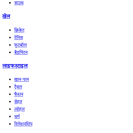
साउथ
खेल
क्रिकेट
टेनिस
फुटबॉल
बैडमिंटन
लाइफस्टाइल
खान-पान
ट्रैवल
फैशन
सेहत
त्योहार
धर्म
रिलेशनशिप