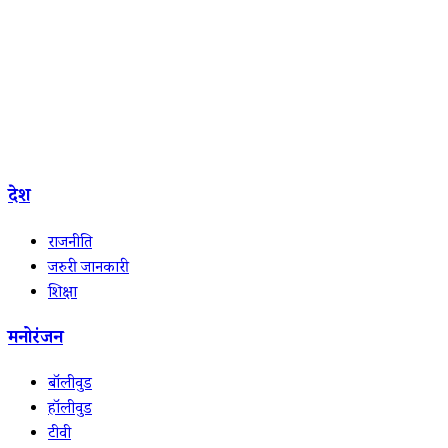
देश
राजनीति
जरुरी जानकारी
शिक्षा
मनोरंजन
बॉलीवुड
हॉलीवुड
टीवी