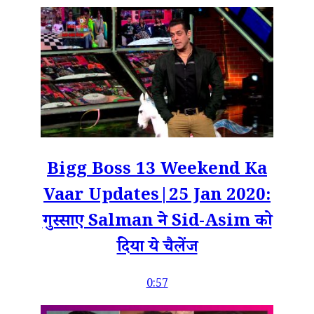
Bigg Boss 13 Weekend Ka
Vaar Updates|25 Jan 2020:
गुस्साए Salman ने Sid-Asim को
दिया ये चैलेंज
0:57