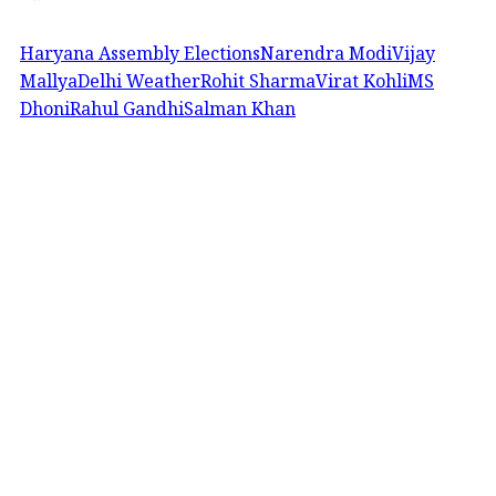
Haryana Assembly Elections
Narendra Modi
Vijay
Mallya
Delhi Weather
Rohit Sharma
Virat Kohli
MS
Dhoni
Rahul Gandhi
Salman Khan