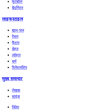
फुटबॉल
बैडमिंटन
लाइफस्टाइल
खान-पान
ट्रैवल
फैशन
सेहत
त्योहार
धर्म
रिलेशनशिप
मुख्य समाचार
लेखक
साइंस
विदेश