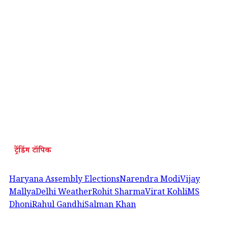
ट्रेंडिंग टॉपिक
Haryana Assembly Elections
Narendra Modi
Vijay
Mallya
Delhi Weather
Rohit Sharma
Virat Kohli
MS
Dhoni
Rahul Gandhi
Salman Khan