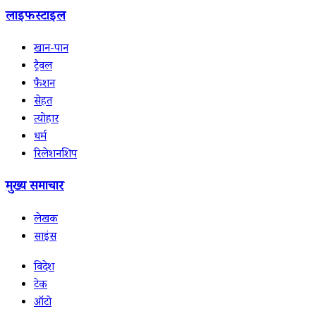
लाइफस्टाइल
खान-पान
ट्रैवल
फैशन
सेहत
त्योहार
धर्म
रिलेशनशिप
मुख्य समाचार
लेखक
साइंस
विदेश
टेक
ऑटो