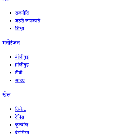
राजनीति
जरुरी जानकारी
शिक्षा
मनोरंजन
बॉलीवुड
हॉलीवुड
टीवी
साउथ
खेल
क्रिकेट
टेनिस
फुटबॉल
बैडमिंटन