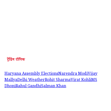
ट्रेंडिंग टॉपिक
Haryana Assembly Elections
Narendra Modi
Vijay
Mallya
Delhi Weather
Rohit Sharma
Virat Kohli
MS
Dhoni
Rahul Gandhi
Salman Khan