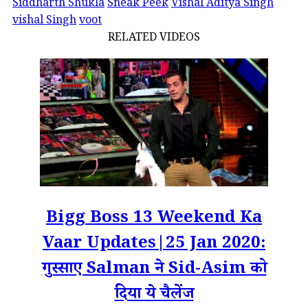
Siddharth Shukla
Sneak Peek
Vishal Aditya Singh
vishal Singh
voot
RELATED VIDEOS
Bigg Boss 13 Weekend Ka
Vaar Updates|25 Jan 2020:
गुस्साए Salman ने Sid-Asim को
दिया ये चैलेंज