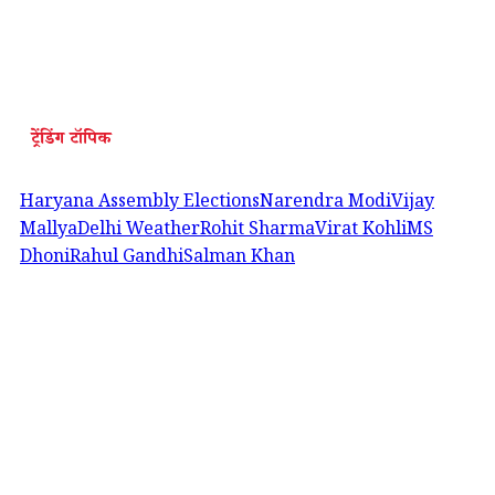
ट्रेंडिंग टॉपिक
Haryana Assembly Elections
Narendra Modi
Vijay
Mallya
Delhi Weather
Rohit Sharma
Virat Kohli
MS
Dhoni
Rahul Gandhi
Salman Khan