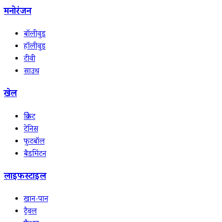
मनोरंजन
बॉलीवुड
हॉलीवुड
टीवी
साउथ
खेल
क्रिकेट
टेनिस
फुटबॉल
बैडमिंटन
लाइफस्टाइल
खान-पान
ट्रैवल