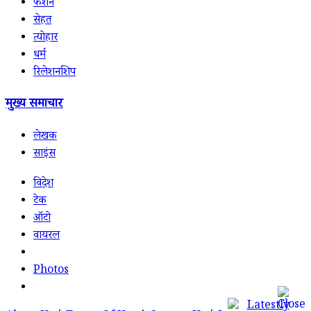
फैशन
सेहत
त्योहार
धर्म
रिलेशनशिप
मुख्य समाचार
लेखक
साइंस
विदेश
टेक
ऑटो
वायरल
Photos