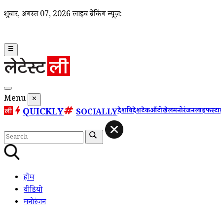
शुक्रवार, अगस्त 07, 2026
लाइव ब्रेकिंग न्यूज़:
☰
Menu
✕
QUICKLY
देश
विदेश
टेक
ऑटो
खेल
मनोरंजन
लाइफस्ट
SOCIALLY
होम
वीडियो
मनोरंजन