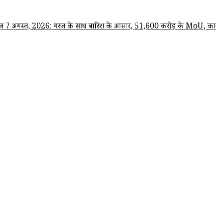
साथ बारिश के आसार, 51,600 करोड़ के MoU, कानून-व्यवस्था पर सवाल समेत पढ़ें श