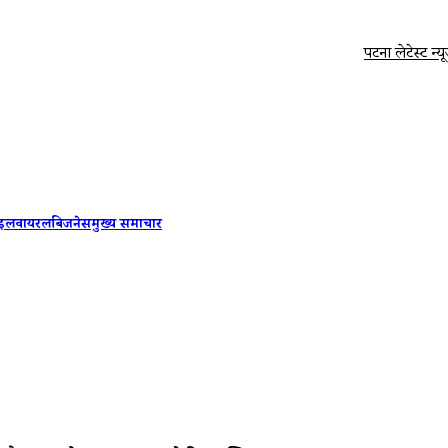
पटना लेटेस्ट न्यूज 7 अगस्त, 2026: गरज के 
ाइल
वायरल
बिजनेस
मुख्य समाचार