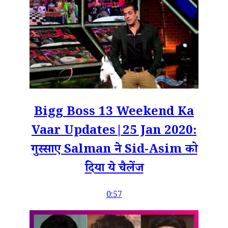
Bigg Boss 13 Weekend Ka
Vaar Updates|25 Jan 2020:
गुस्साए Salman ने Sid-Asim को
दिया ये चैलेंज
0:57