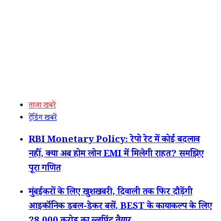
ताजा खबरें
ट्रेंडिंग खबरें
RBI Monetary Policy: रेपो रेट में कोई बदलाव
नहीं, क्या अब होम लोन EMI में मिलेगी राहत? समझिए
पूरा गणित
मुंबईकरों के लिए खुशखबरी, दिवाली तक फिर दौड़ेंगी
आइकॉनिक डबल-डेकर बसें, BEST के कायाकल्प के लिए