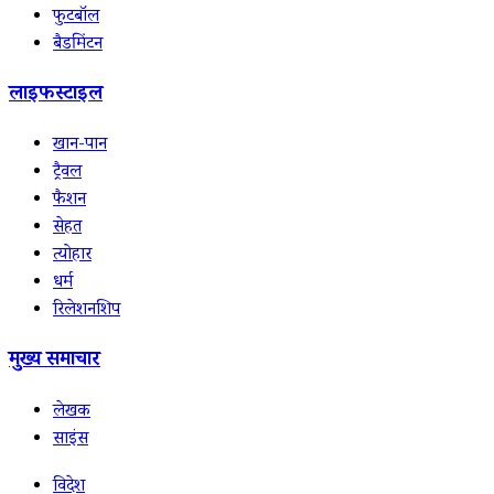
फुटबॉल
बैडमिंटन
लाइफस्टाइल
खान-पान
ट्रैवल
फैशन
सेहत
त्योहार
धर्म
रिलेशनशिप
मुख्य समाचार
लेखक
साइंस
विदेश