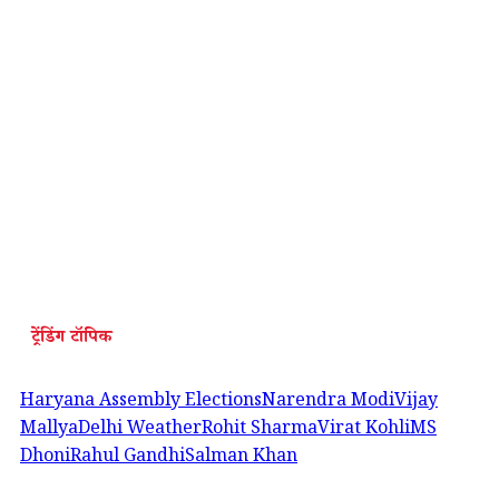
ट्रेंडिंग टॉपिक
Haryana Assembly Elections
Narendra Modi
Vijay
Mallya
Delhi Weather
Rohit Sharma
Virat Kohli
MS
Dhoni
Rahul Gandhi
Salman Khan