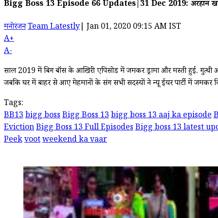
Bigg Boss 13 Episode 66 Updates|31 Dec 2019: अरहान खान ह
मनोरंजन
Team Latestly
|
Jan 01, 2020 09:15 AM IST
A+
A-
साल 2019 में बिग बॉस के आखिरी एपिसोड में जमकर ड्रामा और मस्ती हुई. गुत्थी 
जबकि घर में बाहर से आए मेहमानों के संग सभी सदस्यों ने न्यू ईयर पार्टी में जमकर
Tags:
BB13
bigg boss
Bigg Boss 13
bigg boss 13 aaj ka episode
B
Eviction
Bigg Boss 13 Full Episodes
Bigg boss 13 latest up
Peek
voot
weekend ka vaar