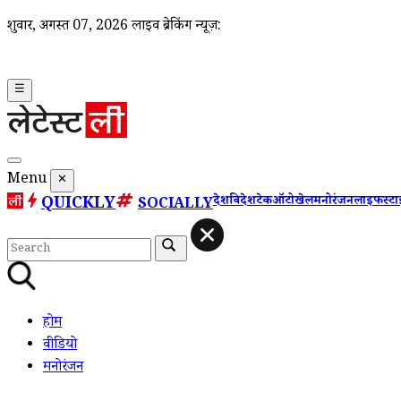
शुक्रवार, अगस्त 07, 2026
लाइव ब्रेकिंग न्यूज़:
☰
Menu
✕
QUICKLY
देश
विदेश
टेक
ऑटो
खेल
मनोरंजन
लाइफस्ट
SOCIALLY
होम
वीडियो
मनोरंजन