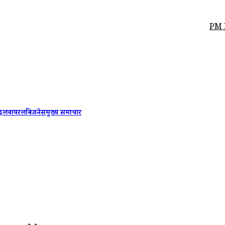
PM Modi Breakfast Meeting: पीएम 
ाइल
वायरल
बिजनेस
मुख्य समाचार