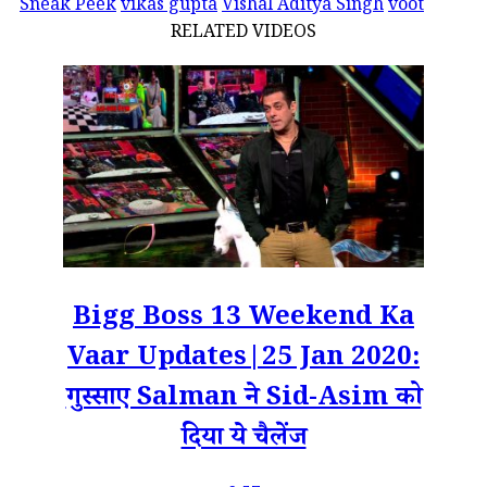
Sneak Peek
vikas gupta
Vishal Aditya Singh
voot
RELATED VIDEOS
Bigg Boss 13 Weekend Ka
Vaar Updates|25 Jan 2020:
गुस्साए Salman ने Sid-Asim को
दिया ये चैलेंज