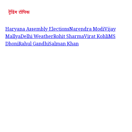
ट्रेंडिंग टॉपिक
Haryana Assembly Elections
Narendra Modi
Vijay
Mallya
Delhi Weather
Rohit Sharma
Virat Kohli
MS
Dhoni
Rahul Gandhi
Salman Khan