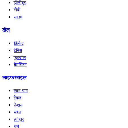
हॉलीवुड
टीवी
साउथ
खेल
क्रिकेट
टेनिस
फुटबॉल
बैडमिंटन
लाइफस्टाइल
खान-पान
ट्रैवल
फैशन
सेहत
त्योहार
धर्म