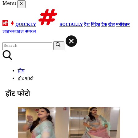
Menu
✕
QUICKLY
SOCIALLY
देश
विदेश
टेक
खेल
मनोरंजन
लाइफस्टाइल
वायरल
होम
हॉट फोटो
हॉट फोटो