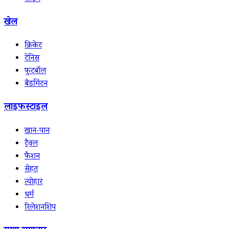
खेल
क्रिकेट
टेनिस
फुटबॉल
बैडमिंटन
लाइफस्टाइल
खान-पान
ट्रैवल
फैशन
सेहत
त्योहार
धर्म
रिलेशनशिप