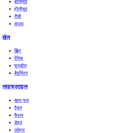
बॉलीवुड
हॉलीवुड
टीवी
साउथ
खेल
क्रिकेट
टेनिस
फुटबॉल
बैडमिंटन
लाइफस्टाइल
खान-पान
ट्रैवल
फैशन
सेहत
त्योहार