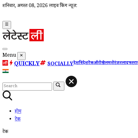
शनिवार, अगस्त 08, 2026
लाइव ब्रेकिंग न्यूज़:
☰
Menu
✕
QUICKLY
देश
विदेश
टेक
ऑटो
खेल
मनोरंजन
लाइफस्ट
SOCIALLY
होम
टेक
टेक