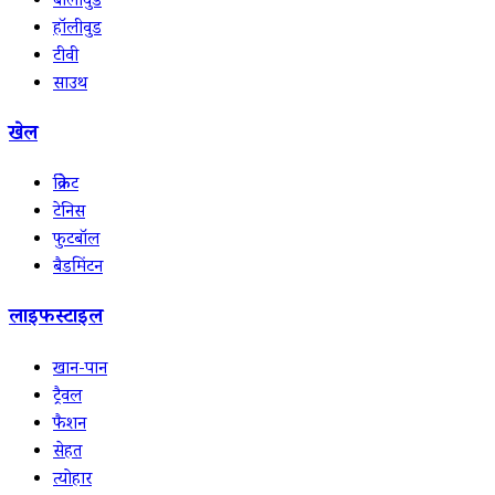
बॉलीवुड
हॉलीवुड
टीवी
साउथ
खेल
क्रिकेट
टेनिस
फुटबॉल
बैडमिंटन
लाइफस्टाइल
खान-पान
ट्रैवल
फैशन
सेहत
त्योहार