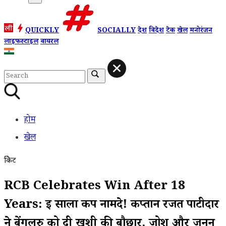
QUICKLY
SOCIALLY
देश
विदेश
टेक
खेल
मनोरंजन
लाइफस्टाइल
वायरल
होम
खेल
क्रिकेट
RCB Celebrates Win After 18
Years: ई साला कप नामदे! कप्तान रजत पाटीदार
ने बेंगलुरु को दी खुशी की बौछार, जोश और जुनून