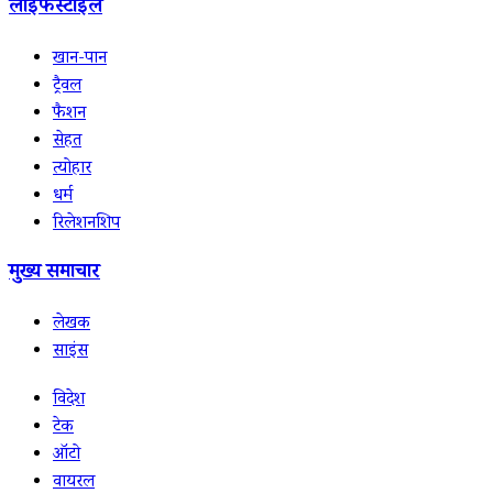
लाइफस्टाइल
खान-पान
ट्रैवल
फैशन
सेहत
त्योहार
धर्म
रिलेशनशिप
मुख्य समाचार
लेखक
साइंस
विदेश
टेक
ऑटो
वायरल