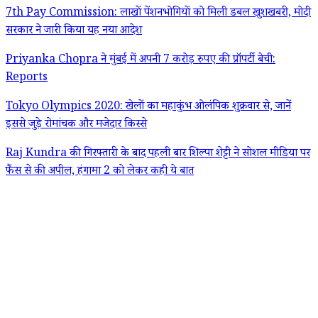
7th Pay Commission: लाखों पेंशनभोगियों को मिली डबल खुशखबरी, मोदी
सरकार ने जारी किया यह नया आदेश
Priyanka Chopra ने मुंबई में अपनी 7 करोड़ रुपए की प्रॉपर्टी बेची:
Reports
Tokyo Olympics 2020: खेलों का महाकुंभ ओलंपिक शुक्रवार से, जानें
इससे जुड़े रोमांचक और मजेदार किस्से
Raj Kundra की गिरफ्तारी के बाद पहली बार शिल्पा शेट्टी ने सोशल मीडिया पर
फैंस से की अपील, हंगामा 2 को लेकर कही ये बात