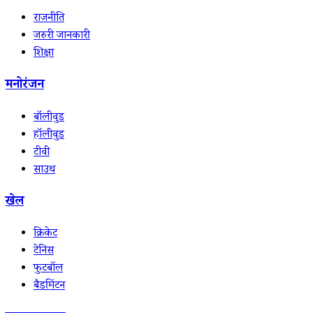
राजनीति
जरुरी जानकारी
शिक्षा
मनोरंजन
बॉलीवुड
हॉलीवुड
टीवी
साउथ
खेल
क्रिकेट
टेनिस
फुटबॉल
बैडमिंटन