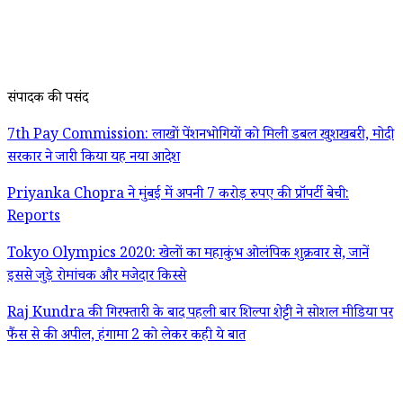
संपादक की पसंद
7th Pay Commission: लाखों पेंशनभोगियों को मिली डबल खुशखबरी, मोदी
सरकार ने जारी किया यह नया आदेश
Priyanka Chopra ने मुंबई में अपनी 7 करोड़ रुपए की प्रॉपर्टी बेची:
Reports
Tokyo Olympics 2020: खेलों का महाकुंभ ओलंपिक शुक्रवार से, जानें
इससे जुड़े रोमांचक और मजेदार किस्से
Raj Kundra की गिरफ्तारी के बाद पहली बार शिल्पा शेट्टी ने सोशल मीडिया पर
फैंस से की अपील, हंगामा 2 को लेकर कही ये बात