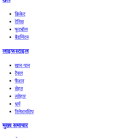
खेल
क्रिकेट
टेनिस
फुटबॉल
बैडमिंटन
लाइफस्टाइल
खान-पान
ट्रैवल
फैशन
सेहत
त्योहार
धर्म
रिलेशनशिप
मुख्य समाचार