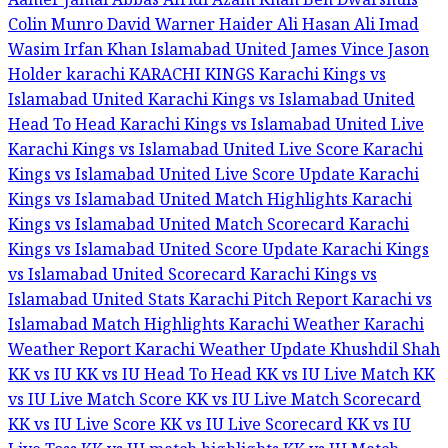
Aamer Jamal
Abbas Afridi
Azam Khan
Ben Dwarshuis
Colin Munro
David Warner
Haider Ali
Hasan Ali
Imad
Wasim
Irfan Khan
Islamabad United
James Vince
Jason
Holder
karachi
KARACHI KINGS
Karachi Kings vs
Islamabad United
Karachi Kings vs Islamabad United
Head To Head
Karachi Kings vs Islamabad United Live
Karachi Kings vs Islamabad United Live Score
Karachi
Kings vs Islamabad United Live Score Update
Karachi
Kings vs Islamabad United Match Highlights
Karachi
Kings vs Islamabad United Match Scorecard
Karachi
Kings vs Islamabad United Score Update
Karachi Kings
vs Islamabad United Scorecard
Karachi Kings vs
Islamabad United Stats
Karachi Pitch Report
Karachi vs
Islamabad Match Highlights
Karachi Weather
Karachi
Weather Report
Karachi Weather Update
Khushdil Shah
KK vs IU
KK vs IU Head To Head
KK vs IU Live Match
KK
vs IU Live Match Score
KK vs IU Live Match Scorecard
KK vs IU Live Score
KK vs IU Live Scorecard
KK vs IU