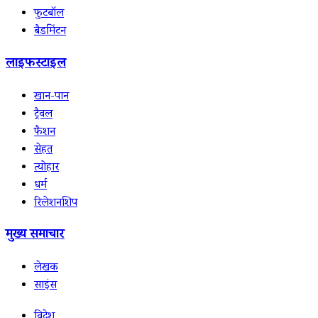
फुटबॉल
बैडमिंटन
लाइफस्टाइल
खान-पान
ट्रैवल
फैशन
सेहत
त्योहार
धर्म
रिलेशनशिप
मुख्य समाचार
लेखक
साइंस
विदेश