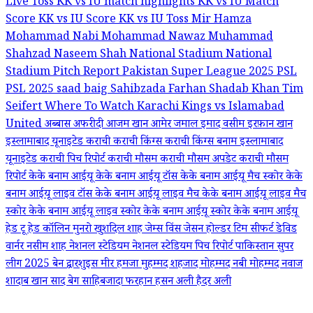
Live Toss
KK vs IU match highlights
KK vs IU Match
Score
KK vs IU Score
KK vs IU Toss
Mir Hamza
Mohammad Nabi
Mohammad Nawaz
Muhammad
Shahzad
Naseem Shah
National Stadium
National
Stadium Pitch Report
Pakistan Super League 2025
PSL
PSL 2025
saad baig
Sahibzada Farhan
Shadab Khan
Tim
Seifert
Where To Watch Karachi Kings vs Islamabad
United
अब्बास अफरीदी
आजम खान
आमेर जमाल
इमाद वसीम
इरफ़ान खान
इस्लामाबाद यूनाइटेड
कराची
कराची किंग्स
कराची किंग्स बनाम इस्लामाबाद
यूनाइटेड
कराची पिच रिपोर्ट
कराची मौसम
कराची मौसम अपडेट
कराची मौसम
रिपोर्ट
केके बनाम आईयू
केके बनाम आईयू टॉस
केके बनाम आईयू मैच स्कोर
केके
बनाम आईयू लाइव टॉस
केके बनाम आईयू लाइव मैच
केके बनाम आईयू लाइव मैच
स्कोर
केके बनाम आईयू लाइव स्कोर
केके बनाम आईयू स्कोर
केके बनाम आईयू
हेड टू हेड
कॉलिन मुनरो
खुशदिल शाह
जेम्स विंस
जेसन होल्डर
टिम सीफर्ट
डेविड
वार्नर
नसीम शाह
नेशनल स्टेडियम
नेशनल स्टेडियम पिच रिपोर्ट
पाकिस्तान सुपर
लीग 2025
बेन द्वारशुइस
मीर हमजा
मुहम्मद शहजाद
मोहम्मद नबी
मोहम्मद नवाज
शादाब खान
साद बेग
साहिबजादा फरहान
हसन अली
हैदर अली