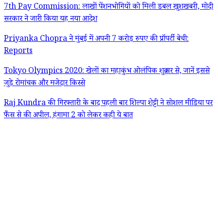
7th Pay Commission: लाखों पेंशनभोगियों को मिली डबल खुशखबरी, मोदी
सरकार ने जारी किया यह नया आदेश
Priyanka Chopra ने मुंबई में अपनी 7 करोड़ रुपए की प्रॉपर्टी बेची:
Reports
Tokyo Olympics 2020: खेलों का महाकुंभ ओलंपिक शुक्रवार से, जानें इससे
जुड़े रोमांचक और मजेदार किस्से
Raj Kundra की गिरफ्तारी के बाद पहली बार शिल्पा शेट्टी ने सोशल मीडिया पर
फैंस से की अपील, हंगामा 2 को लेकर कही ये बात