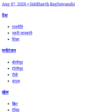
Aug 07, 2026 • Siddharth Raghuvanshi
देश
राजनीति
जरुरी जानकारी
शिक्षा
मनोरंजन
बॉलीवुड
हॉलीवुड
टीवी
साउथ
खेल
क्रिकेट
टेनिस