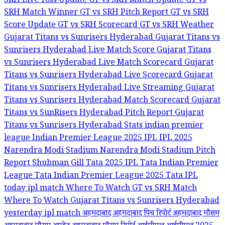
SRH Live Toss Update
GT vs SRH Match Update
GT vs
SRH Match Winner
GT vs SRH Pitch Report
GT vs SRH
Score Update
GT vs SRH Scorecard
GT vs SRH Weather
Gujarat Titans vs Sunrisers Hyderabad
Gujarat Titans vs
Sunrisers Hyderabad Live Match Score
Gujarat Titans
vs Sunrisers Hyderabad Live Match Scorecard
Gujarat
Titans vs Sunrisers Hyderabad Live Scorecard
Gujarat
Titans vs Sunrisers Hyderabad Live Streaming
Gujarat
Titans vs Sunrisers Hyderabad Match Scorecard
Gujarat
Titans vs SunRisers Hyderabad Pitch Report
Gujarat
Titans vs Sunrisers Hyderabad Stats
indian premier
league
Indian Premier League 2025
IPL
IPL 2025
Narendra Modi Stadium
Narendra Modi Stadium Pitch
Report
Shubman Gill
Tata 2025 IPL
Tata Indian Premier
League
Tata Indian Premier League 2025
Tata IPL
today ipl match
Where To Watch GT vs SRH Match
Where To Watch Gujarat Titans vs Sunrisers Hyderabad
yesterday ipl match
अहमदाबाद
अहमदाबाद पिच रिपोर्ट
अहमदाबाद मौसम