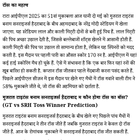
टॉस का महत्व
टाटा आईपीएल 2025 का 51वां मुकाबला आज यानी दो मई को गुजरात टाइटंस
बनाम सनराइजर्स हैदराबाद के बीच अहमदाबाद के नरेंद्र मोदी स्टेडियम में खेला
जाएगा. यह स्टेडियम लाल और काली मिट्‌टी दोनों से बनी हुई पिच हैं. लाल मिट्‌टी
की पिच अच्छा उछाल देती है, जिससे बल्लेबाजों शॉट्स खेलने में आसानी होती हैं.
काली मिट्‌टी की पिच पर उछाल तो सामान्य होता है, लेकिन यह स्पिनरों को मदद
करती है. इस मैदान पर पहली पारी का औसत स्कोर 170 रन है. आईपीएल में यहां
कई हाई स्कोरिंग मैच हो चुके हैं. ऐसे में संभावना है कि एक बार फिर यहां रनों की
खूब बारिश हो सकती है. कप्तान टॉस जीतकर पहले गेंदबाजी करना पसंद करते हैं.
पिछले आईपीएल सीज़न में इस मैदान पर खेले गए मैचों में टॉस गवांने वाली टीम ने
58% मुकाबले जीते थे, जो टॉस की अहमियत को दर्शाता है.
गुजरात टाइटंस बनाम सनराइजर्स हैदराबाद में कौन होगा टॉस का बॉस?
(GT vs SRH Toss Winner Prediction)
गुजरात टाइटंस बनाम सनराइजर्स हैदराबाद के बीच खेले गए पिछले पांच मैचों में
सनराइजर्स हैदराबाद ने तीन टॉस जीते हैं जबकि गुजरात टाइटंस ने केवल दो टॉस
जीते हैं. आज के रोमांचक मुकाबले में सनराइजर्स हैदराबाद टॉस जीत सकती हैं.