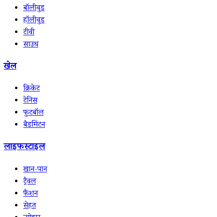
बॉलीवुड
हॉलीवुड
टीवी
साउथ
खेल
क्रिकेट
टेनिस
फुटबॉल
बैडमिंटन
लाइफस्टाइल
खान-पान
ट्रैवल
फैशन
सेहत