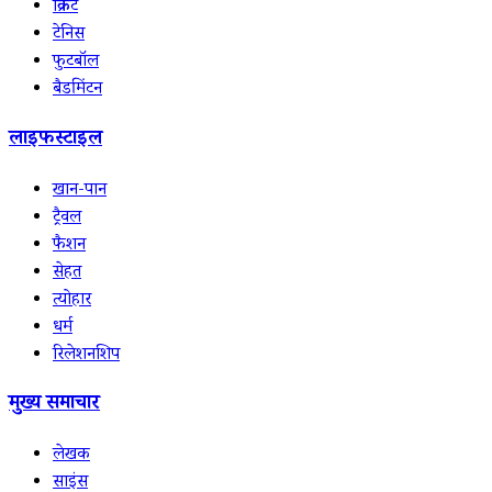
क्रिकेट
टेनिस
फुटबॉल
बैडमिंटन
लाइफस्टाइल
खान-पान
ट्रैवल
फैशन
सेहत
त्योहार
धर्म
रिलेशनशिप
मुख्य समाचार
लेखक
साइंस