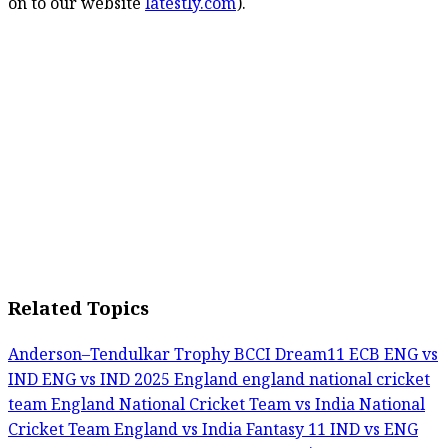
on to our website
latestly.com
).
Related Topics
Anderson–Tendulkar Trophy
BCCI
Dream11
ECB
ENG vs
IND
ENG vs IND 2025
England
england national cricket
team
England National Cricket Team vs India National
Cricket Team
England vs India
Fantasy 11
IND vs ENG