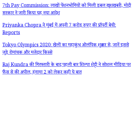
7th Pay Commission: लाखों पेंशनभोगियों को मिली डबल खुशखबरी, मोदी
सरकार ने जारी किया यह नया आदेश
Priyanka Chopra ने मुंबई में अपनी 7 करोड़ रुपए की प्रॉपर्टी बेची:
Reports
Tokyo Olympics 2020: खेलों का महाकुंभ ओलंपिक शुक्रवार से, जानें इससे
जुड़े रोमांचक और मजेदार किस्से
Raj Kundra की गिरफ्तारी के बाद पहली बार शिल्पा शेट्टी ने सोशल मीडिया पर
फैंस से की अपील, हंगामा 2 को लेकर कही ये बात