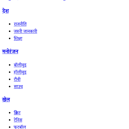
देश
राजनीति
जरुरी जानकारी
शिक्षा
मनोरंजन
बॉलीवुड
हॉलीवुड
टीवी
साउथ
खेल
क्रिकेट
टेनिस
फुटबॉल