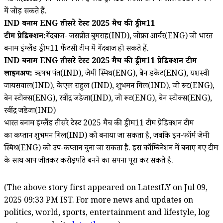
में जोड़ सकते हैं.
IND बनाम ENG तीसरे टेस्ट 2025 मैच की ड्रीम11
टीम प्रेडिक्शन:
गेंदबाज- जसप्रीत बुमराह(IND), जोफ्रा आर्चर(ENG) जो भारत
बनाम इंग्लैंड ड्रीम11 फैंटसी टीम में गेंदबाज हो सकते हैं.
IND बनाम ENG तीसरे टेस्ट 2025 मैच की ड्रीम11 प्रेडिक्शन टीम
लाइनअप:
ऋषभ पंत(IND), जेमी स्मिथ(ENG), बेन डकेट(ENG), यशस्वी
जायसवाल(IND), केएल राहुल (IND), शुभमन गिल(IND), जो रूट(ENG),
बेन स्टोक्स(ENG), रवींद्र जडेजा(IND), जो रूट(ENG), बेन स्टोक्स(ENG),
रवींद्र जडेजा(IND)
भारत बनाम इंग्लैंड तीसरे टेस्ट 2025 मैच की ड्रीम11 टीम प्रेडिक्शन टीम
का कप्तान शुभमन गिल(IND) को बनाया जा सकता है, जबकि इन-फॉर्म जेमी
स्मिथ(ENG) को उप-कप्तान चुना जा सकता है. इस कॉम्बिनेशन में बनाए गए टीम
के साथ आप जीतकर करोड़पति बनने का सपना पूरा कर सकते है.
(The above story first appeared on LatestLY on Jul 09,
2025 09:33 PM IST. For more news and updates on
politics, world, sports, entertainment and lifestyle, log