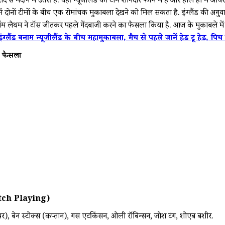
से मैदान में उतरी है. वहीं न्यूजीलैंड की टीम शानदार फॉर्म में है और हाल ही में आयरल
नों टीमों के बीच एक रोमांचक मुकाबला देखने को मिल सकता है. इंग्लैंड की अगुवा
लैथम ने टॉस जीतकर पहले गेंदबाजी करने का फैसला किया है. आज के मुकाबले में दोनों
बनाम न्यूजीलैंड के बीच महामुकाबला, मैच से पहले जानें हेड टू हेड, पिच रिप
ा फैसला
Match Playing)
टकीपर), बेन स्टोक्स (कप्तान), गस एटकिंसन, ओली रॉबिन्सन, जोश टंग, शोएब बशीर.