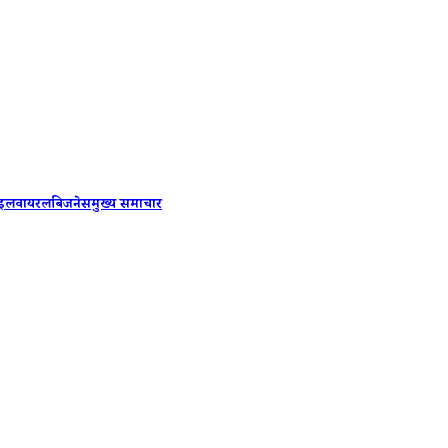
Shakib A
ाइल
वायरल
बिजनेस
मुख्य समाचार