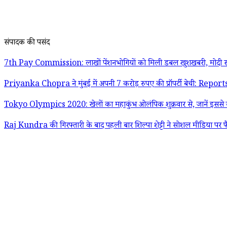
संपादक की पसंद
7th Pay Commission: लाखों पेंशनभोगियों को मिली डबल खुशखबरी, मोदी स
Priyanka Chopra ने मुंबई में अपनी 7 करोड़ रुपए की प्रॉपर्टी बेची: Report
Tokyo Olympics 2020: खेलों का महाकुंभ ओलंपिक शुक्रवार से, जानें इससे जु
Raj Kundra की गिरफ्तारी के बाद पहली बार शिल्पा शेट्टी ने सोशल मीडिया पर फ