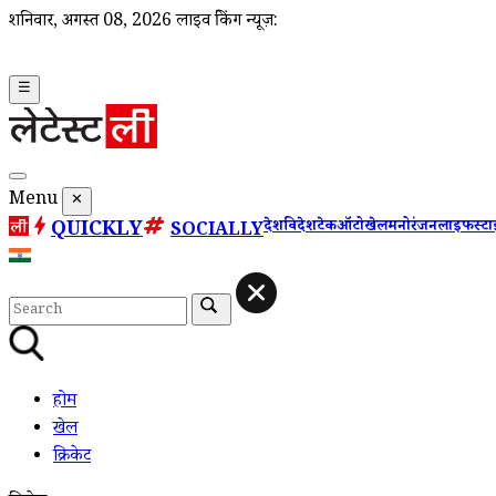
शनिवार, अगस्त 08, 2026
लाइव ब्रेकिंग न्यूज़:
☰
Menu
✕
QUICKLY
देश
विदेश
टेक
ऑटो
खेल
मनोरंजन
लाइफस्ट
SOCIALLY
होम
खेल
क्रिकेट