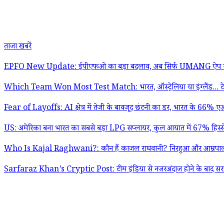
ताजा खबरें
EPFO New Update: ईपीएफओ का बड़ा बदलाव, अब सिर्फ UMANG ऐप से 
Which Team Won Most Test Match: भारत, ऑस्ट्रेलिया या इंग्लैंड... टेस्ट क्रि
Fear of Layoffs: AI क्षेत्र में तेजी के बावजूद छंटनी का डर, भारत के 66% ए
US: अमेरिका बना भारत का सबसे बड़ा LPG सप्लायर, कुल आयात में 67% हिस्से
Who Is Kajal Raghwani?: कौन हैं काजल राघवानी? निरहुआ और आम्रपाली दुबे पर 
Sarfaraz Khan’s Cryptic Post: टीम इंडिया से नजरअंदाज होने के बाद सरफराज 