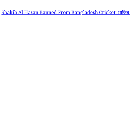
l Hasan Banned From Bangladesh Cricket: शाकिब अल हसन पर बांग्लादेश क्रि