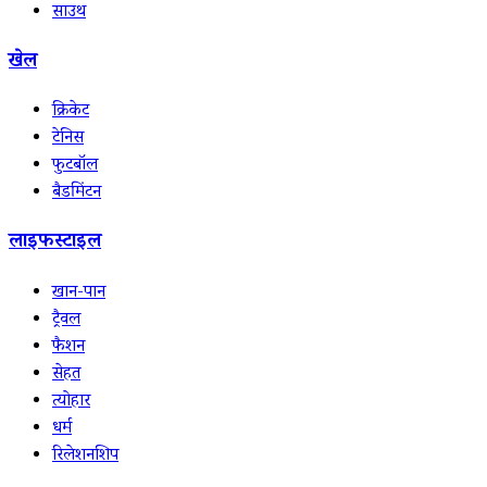
साउथ
खेल
क्रिकेट
टेनिस
फुटबॉल
बैडमिंटन
लाइफस्टाइल
खान-पान
ट्रैवल
फैशन
सेहत
त्योहार
धर्म
रिलेशनशिप