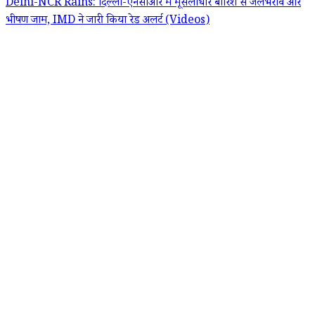
Delhi-NCR Rains: दिल्ली-एनसीआर में मूसलाधार बारिश से जलभराव और
भीषण जाम, IMD ने जारी किया रेड अलर्ट (Videos)