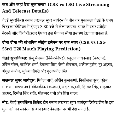
कब और कहां देखें मुकाबला? (CSK vs LSG Live Streaming
And Telecast Details)
चेन्नई सुपरकिंग्स बनाम लखनऊ सुपर जायंट्स के बीच यह मुकाबला चेन्नई के एमए
चिदंबरम स्टेडियम में दोपहर 3:30 बजे से खेला जाएगा. भारत में स्टार स्पोर्ट्स
नेटवर्क और जियोहॉटस्टार ऐप पर इस मैच का सीधा प्रसारण देखा जा सकता है.
दोनों टीमों की संभावित प्लेइंग इलेवन पर एक नजर (CSK vs LSG
53rd T20 Match Playing Prediction)
चेन्नई सुपरकिंग्स:
संजू सैमसन (विकेटकीपर), रुतुराज गायकवाड़ (कप्तान),
उर्विल पटेल, कार्तिक शर्मा, डेवाल्ड ब्रेविस, जेमी ओवरटन, अकील हुसैन, नूर अहमद,
अंशुल कंबोज, मुकेश चौधरी और गुरजपनीत सिंह.
लखनऊ सुपर जायंट्स:
मिचेल मार्श, अर्शिन कुलकर्णी, निकोलस पूरन, एडेन
मार्करम, ऋषभ पंत (विकेटकीपर/कप्तान), अक्षत रघुवंशी, हिम्मत सिंह, शाहबाज
अहमद, दिग्वेश सिंह राठी, मोहम्मद शमी और प्रिंस यादव.
नोट:
चेन्नई सुपरकिंग्स क्रिकेट टीम बनाम लखनऊ सुपर जायंट्स क्रिकेट टीम के इस
मुकाबले का स्कोरकार्ड आप हमारे वेबसाइट पर भी देख सकते हैं.