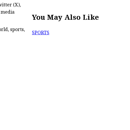
itter (X),
l media
You May Also Like
rld, sports,
SPORTS