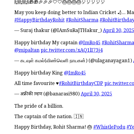
🙌🙌🙌🎁🎁🎉🎉🎉🤍🤍🎂🎂🎂🎂🎈🎈🎈🎈🎈
May you keep doing better to Indian Cricket 🏏... Ma
#HappyBirthdayRohit
#RohitSharma
#RohitBirthda
— Suraj thakur (@IAmSuRaJTHakur_)
April 30, 202
Happy birthday My captain
@ImRo45
#RohitSharm
@mipaltan
pic.twitter.com/xAQ1lI73j4
— கடவுள் கமல்(விண்வெளி நாயகன்) (@ulaganayagan1)
Happy birthday King
@ImRo45
All time favourite ♥️
#RohitBirthdayCDP
pic.twitter
— अफ्रीकी ब्राम्हण (@banarasi980)
April 30, 2025
The pride of a billion.
The captain of the nation. 🇮🇳
Happy Birthday, Rohit Sharma! 🎂
#WhistlePodu
#Ye