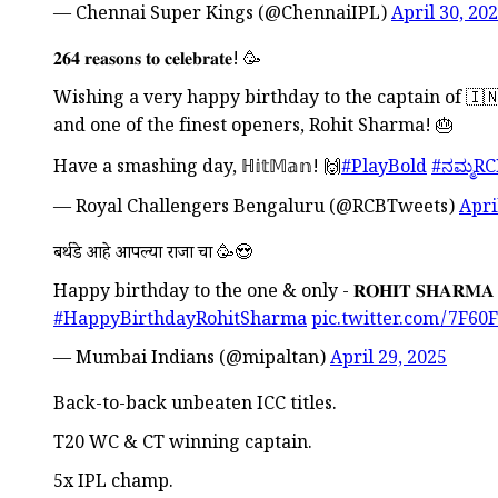
— Chennai Super Kings (@ChennaiIPL)
April 30, 20
𝟐𝟔𝟒 𝐫𝐞𝐚𝐬𝐨𝐧𝐬 𝐭𝐨 𝐜𝐞𝐥𝐞𝐛𝐫𝐚𝐭𝐞! 🥳
Wishing a very happy birthday to the captain of 
and one of the finest openers, Rohit Sharma! 🎂
Have a smashing day, ℍ𝕚𝕥𝕄𝕒𝕟! 🙌
#PlayBold
#ನಮ್ಮR
— Royal Challengers Bengaluru (@RCBTweets)
Apri
बर्थडे आहे आपल्या राजा चा 🥳😍
Happy birthday to the one & only - 𝐑𝐎𝐇𝐈𝐓 𝐒𝐇𝐀𝐑𝐌𝐀
#HappyBirthdayRohitSharma
pic.twitter.com/7F60F
— Mumbai Indians (@mipaltan)
April 29, 2025
Back-to-back unbeaten ICC titles.
T20 WC & CT winning captain.
5x IPL champ.