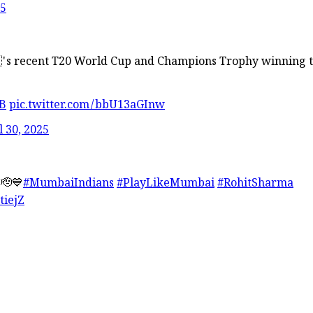
25
🇳's recent T20 World Cup and Champions Trophy winning 
CB
pic.twitter.com/bbU13aGInw
l 30, 2025
 🫡💙
#MumbaiIndians
#PlayLikeMumbai
#RohitSharma
tiejZ