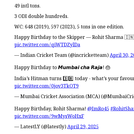
49 intl tons.
3 ODI double hundreds.
WC: 648 (2019), 597 (2023), 5 tons in one edition.
Happy Birthday to the Skipper — Rohit Sharma 🇮
pic.twitter.com/qiWTDZylDa
— Indian Cricket Team (@incricketteam)
April 30, 
Happy Birthday to 𝙈𝙪𝙢𝙗𝙖𝙞 𝙘𝙝𝙖 𝙍𝙖𝙟𝙖! 🎂
India’s Hitman turns 3️⃣8️⃣ today - what’s your fav
pic.twitter.com/0jov3TkOT9
— Mumbai Cricket Association (MCA) (@MumbaiCri
Happy Birthday, Rohit Sharma!
@ImRo45
#RohitSh
pic.twitter.com/9wMysWoHxF
— LatestLY (@latestly)
April 29, 2025