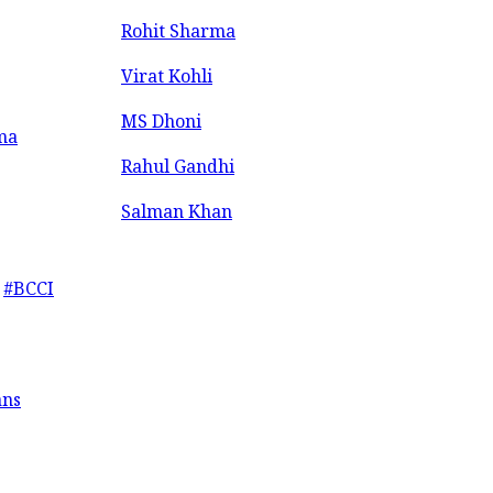
Rohit Sharma
Virat Kohli
MS Dhoni
ma
Rahul Gandhi
Salman Khan
#BCCI
ans