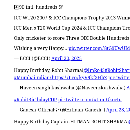
4️⃣9⃣ intl. hundreds 💯
ICC WT20 2007 & ICC Champions Trophy 2013 Winn
ICC Men's T20 World Cup 2024 & ICC Champions Tro
Only cricketer to score Three ODI Double Hundreds
Wishing a very Happy…
pic.twitter.com/8tG9UwUId
— BCCI (@BCCI)
April 30, 2025
Happy Birthday, Rohit Sharma!
@ImRo45
#RohitSha
#MumbaiIndians
https://t.co/kyV9kf3HbZ
pic.twit
— Naveen singh kushwaha (@Naveenskushwaha)
A
#RohitBirthdayCDP
pic.twitter.com/xUmIGkocIu
— Ganesh_Official🦅 (@Hitman_Ganesh_)
April 28, 
Happy Birthday Captain..HITMAN ROHIT SHARMA