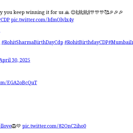
y you keep winning it for us 🙏 😌🙌🙌🙌🎊🎊🎊🥰🎉🎉🎉
yCDP
pic.twitter.com/bfmOlvlx4y
5
a
#RohitSharmaBirthDayCdp
#RohitBirthdayCDP
#MumbaiI
April 30, 2025
.com/EGA2oBcQuT
llove
🦁💛
pic.twitter.com/82OnC2iho0