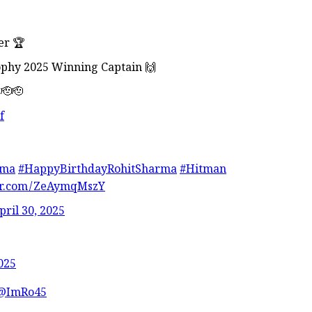
er 🏆
phy 2025 Winning Captain 🙌
 🫡🫡
f
rma
#HappyBirthdayRohitSharma
#Hitman
ter.com/ZeAymqMszY
pril 30, 2025
2025
@ImRo45