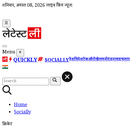
शनिवार, अगस्त 08, 2026
लाइव ब्रेकिंग न्यूज़:
☰
Menu
✕
QUICKLY
देश
विदेश
टेक
ऑटो
खेल
मनोरंजन
लाइफस्ट
SOCIALLY
Home
Socially
क्रिकेट