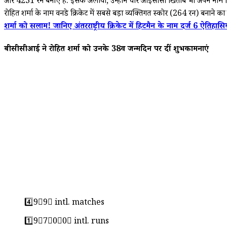
और 4231 रन बनाए हैं. इसके अलावा, उन्होंने चार आईसीसी खिताब भी अपने नाम किए है
रोहित शर्मा के नाम वनडे क्रिकेट में सबसे बड़ा व्यक्तिगत स्कोर (264 रन) बनाने का
शर्मा को सलाम! जानिए अंतरराष्ट्रीय क्रिकेट में हिटमैन के नाम दर्ज 6 ऐतिहासि
बीसीसीआई ने रोहित शर्मा को उनके 38वें जन्मदिन पर दीं शुभकामनाएं
4️⃣9⃣9⃣ intl. matches
1️⃣9⃣7⃣0⃣0⃣ intl. runs