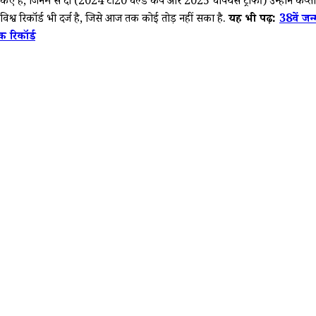
ं, जिनमें से दो (2024 टी20 वर्ल्ड कप और 2025 चैंपियंस ट्रॉफी) उन्होंने कप्तान के
 विश्व रिकॉर्ड भी दर्ज है, जिसे आज तक कोई तोड़ नहीं सका है.
यह भी पढ़ें:
38वें जन
क रिकॉर्ड