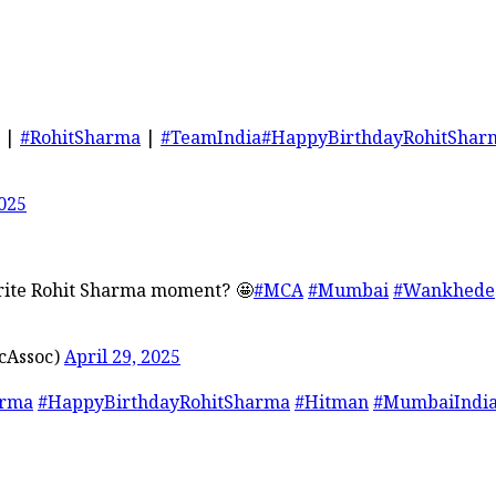
 |
#RohitSharma
|
#TeamIndia
#HappyBirthdayRohitShar
2025
ourite Rohit Sharma moment? 🤩
#MCA
#Mumbai
#Wankhede
cAssoc)
April 29, 2025
arma
#HappyBirthdayRohitSharma
#Hitman
#MumbaiIndi