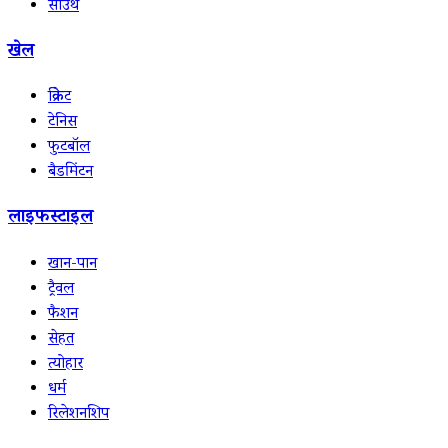
साउथ
खेल
क्रिकेट
टेनिस
फुटबॉल
बैडमिंटन
लाइफस्टाइल
खान-पान
ट्रैवल
फैशन
सेहत
त्योहार
धर्म
रिलेशनशिप