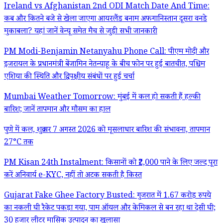
Ireland vs Afghanistan 2nd ODI Match Date And Time:
कब और कितने बजे से खेला जाएगा आयरलैंड बनाम अफगानिस्तान दूसरा वनडे
मुकाबला? यहां जानें वेन्यू समेत मैच से जुड़ी सभी जानकारी
PM Modi-Benjamin Netanyahu Phone Call: पीएम मोदी और
इजरायल के प्रधानमंत्री बेंजामिन नेतन्याहू के बीच फोन पर हुई बातचीत, पश्चिम
एशिया की स्थिति और द्विपक्षीय संबंधों पर हुई चर्चा
Mumbai Weather Tomorrow: मुंबई में कल हो सकती हैं हल्की
बारिश; जानें तापमान और मौसम का हाल
पुणे में कल, शुक्रवार 7 अगस्त 2026 को मूसलाधार बारिश की संभावना, तापमान
27°C तक
PM Kisan 24th Instalment: किसानों को ₹2,000 पाने के लिए जल्द पूरा
करें अनिवार्य e-KYC, नहीं तो अटक सकती है किस्त
Gujarat Fake Ghee Factory Busted: गुजरात में 1.67 करोड़ रुपये
का नकली घी रैकेट पकड़ा गया, पाम ऑयल और केमिकल से बन रहा था देसी घी;
30 हजार लीटर मासिक उत्पादन का खुलासा