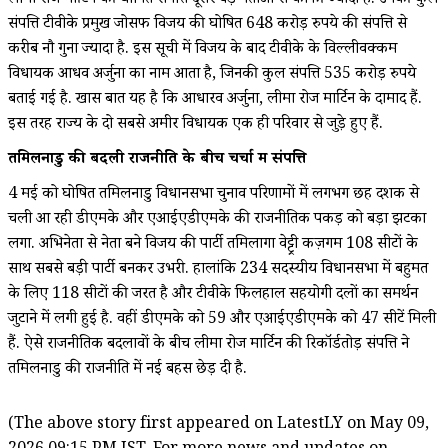
लीमा रोज मार्टिन की घोषित संपत्ति दूसरे बड़े नेताओं से काफी ज्यादा है. उनकी कुल
संपत्ति टीवीके प्रमुख जोसफ विजय की घोषित 648 करोड़ रुपये की संपत्ति से
करीब नौ गुना ज्यादा है. इस सूची में विजय के बाद टीवीके के विल्लीवक्कम
विधायक आधव अर्जुना का नाम आता है, जिनकी कुल संपत्ति 535 करोड़ रुपये
बताई गई है. खास बात यह है कि आधारव अर्जुना, लीमा रोज मार्टिन के दामाद हैं.
इस तरह राज्य के दो सबसे अमीर विधायक एक ही परिवार से जुड़े हुए हैं.
तमिलनाडु की बदली राजनीति के बीच चर्चा में संपत्ति
4 मई को घोषित तमिलनाडु विधानसभा चुनाव परिणामों में लगभग छह दशक से
चली आ रही डीएमके और एआईएडीएमके की राजनीतिक पकड़ को बड़ा झटका
लगा. अभिनेता से नेता बने विजय की पार्टी तमिलागा वेट्ट्री कज़गम 108 सीटों के
साथ सबसे बड़ी पार्टी बनकर उभरी. हालांकि 234 सदस्यीय विधानसभा में बहुमत
के लिए 118 सीटों की जरूरत है और टीवीके फिलहाल सहयोगी दलों का समर्थन
जुटाने में लगी हुई है. वहीं डीएमके को 59 और एआईएडीएमके को 47 सीटें मिली
हैं. ऐसे राजनीतिक बदलावों के बीच लीमा रोज मार्टिन की रिकॉर्डतोड़ संपत्ति ने
तमिलनाडु की राजनीति में नई बहस छेड़ दी है.
(The above story first appeared on LatestLY on May 09,