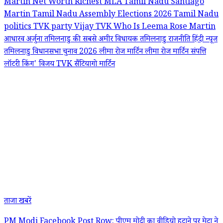
Martin Net Worth
Richest MLA Tamil Nadu
Santiago
Martin
Tamil Nadu Assembly Elections 2026
Tamil Nadu
politics
TVK party
Vijay TVK
Who Is Leema Rose Martin
आधारव अर्जुना
तमिलनाडु की सबसे अमीर विधायक
तमिलनाडु राजनीति हिंदी न्यूज
तमिलनाडु विधानसभा चुनाव 2026
लीमा रोज मार्टिन
लीमा रोज मार्टिन संपत्ति
लॉटरी किंग'
विजय TVK
सैंटियागो मार्टिन
ताजा खबरें
PM Modi Facebook Post Row: पीएम मोदी का वीडियो हटाने पर मेटा ने