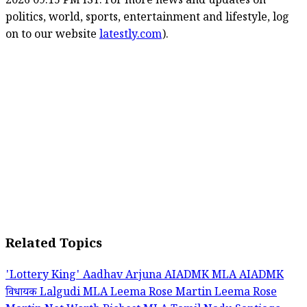
2026 09:15 PM IST. For more news and updates on
politics, world, sports, entertainment and lifestyle, log
on to our website
latestly.com
).
Related Topics
'Lottery King'
Aadhav Arjuna
AIADMK MLA
AIADMK
विधायक
Lalgudi MLA
Leema Rose Martin
Leema Rose