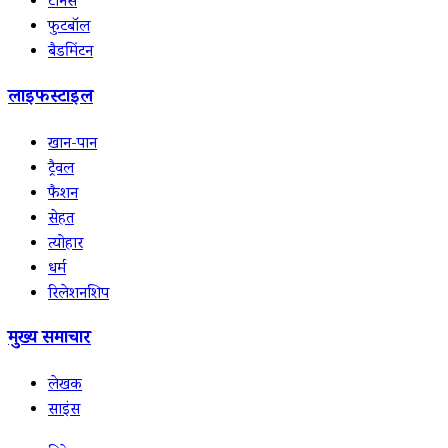
टेनिस
फुटबॉल
बैडमिंटन
लाइफस्टाइल
खान-पान
ट्रैवल
फैशन
सेहत
त्योहार
धर्म
रिलेशनशिप
मुख्य समाचार
लेखक
साइंस