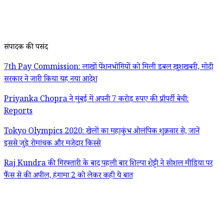
संपादक की पसंद
7th Pay Commission: लाखों पेंशनभोगियों को मिली डबल खुशखबरी, मोदी
सरकार ने जारी किया यह नया आदेश
Priyanka Chopra ने मुंबई में अपनी 7 करोड़ रुपए की प्रॉपर्टी बेची:
Reports
Tokyo Olympics 2020: खेलों का महाकुंभ ओलंपिक शुक्रवार से, जानें
इससे जुड़े रोमांचक और मजेदार किस्से
Raj Kundra की गिरफ्तारी के बाद पहली बार शिल्पा शेट्टी ने सोशल मीडिया पर
फैंस से की अपील, हंगामा 2 को लेकर कही ये बात