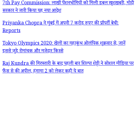
7th Pay Commission: लाखों पेंशनभोगियों को मिली डबल खुशखबरी, मोदी
सरकार ने जारी किया यह नया आदेश
Priyanka Chopra ने मुंबई में अपनी 7 करोड़ रुपए की प्रॉपर्टी बेची:
Reports
Tokyo Olympics 2020: खेलों का महाकुंभ ओलंपिक शुक्रवार से, जानें
इससे जुड़े रोमांचक और मजेदार किस्से
Raj Kundra की गिरफ्तारी के बाद पहली बार शिल्पा शेट्टी ने सोशल मीडिया पर
फैंस से की अपील, हंगामा 2 को लेकर कही ये बात