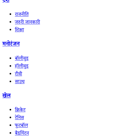
देश
राजनीति
जरुरी जानकारी
शिक्षा
मनोरंजन
बॉलीवुड
हॉलीवुड
टीवी
साउथ
खेल
क्रिकेट
टेनिस
फुटबॉल
बैडमिंटन