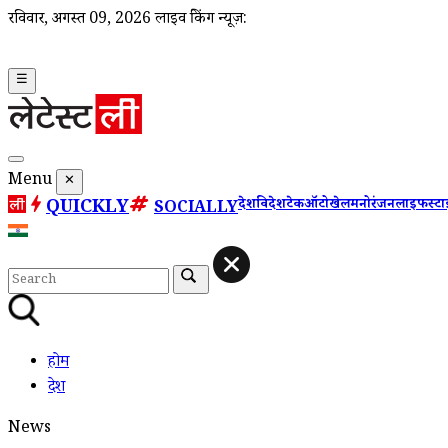
रविवार, अगस्त 09, 2026
लाइव ब्रेकिंग न्यूज़:
☰
Menu
✕
QUICKLY
देश
विदेश
टेक
ऑटो
खेल
मनोरंजन
लाइफस्ट
SOCIALLY
होम
देश
News