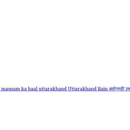
l mausam ka haal
uttarakhand
Uttarakhand Rain
आईएमडी
उत