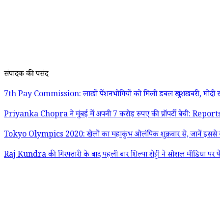
संपादक की पसंद
7th Pay Commission: लाखों पेंशनभोगियों को मिली डबल खुशखबरी, मोदी स
Priyanka Chopra ने मुंबई में अपनी 7 करोड़ रुपए की प्रॉपर्टी बेची: Report
Tokyo Olympics 2020: खेलों का महाकुंभ ओलंपिक शुक्रवार से, जानें इससे जु
Raj Kundra की गिरफ्तारी के बाद पहली बार शिल्पा शेट्टी ने सोशल मीडिया पर फ