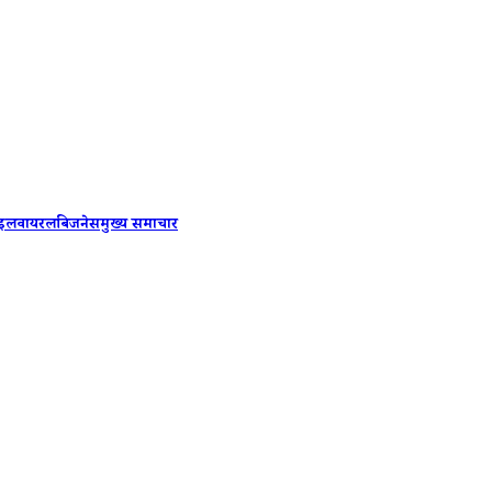
Rahul G
ाइल
वायरल
बिजनेस
मुख्य समाचार