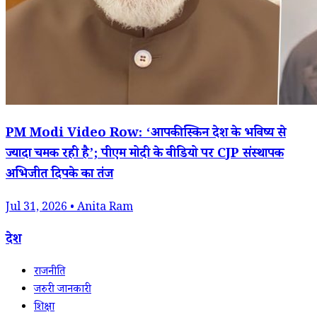
PM Modi Video Row: ‘आपकी स्किन देश के भविष्य से
ज्यादा चमक रही है’; पीएम मोदी के वीडियो पर CJP संस्थापक
अभिजीत दिपके का तंज
Jul 31, 2026 • Anita Ram
देश
राजनीति
जरुरी जानकारी
शिक्षा