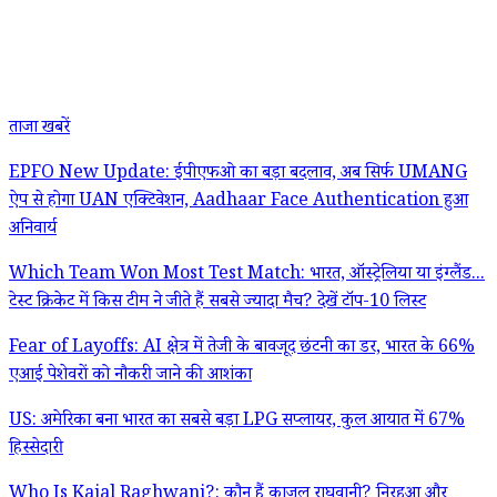
ताजा खबरें
EPFO New Update: ईपीएफओ का बड़ा बदलाव, अब सिर्फ UMANG
ऐप से होगा UAN एक्टिवेशन, Aadhaar Face Authentication हुआ
अनिवार्य
Which Team Won Most Test Match: भारत, ऑस्ट्रेलिया या इंग्लैंड...
टेस्ट क्रिकेट में किस टीम ने जीते हैं सबसे ज्यादा मैच? देखें टॉप-10 लिस्ट
Fear of Layoffs: AI क्षेत्र में तेजी के बावजूद छंटनी का डर, भारत के 66%
एआई पेशेवरों को नौकरी जाने की आशंका
US: अमेरिका बना भारत का सबसे बड़ा LPG सप्लायर, कुल आयात में 67%
हिस्सेदारी
Who Is Kajal Raghwani?: कौन हैं काजल राघवानी? निरहुआ और