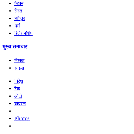
फैशन
सेहत
त्योहार
धर्म
रिलेशनशिप
मुख्य समाचार
लेखक
साइंस
विदेश
टेक
ऑटो
वायरल
Photos