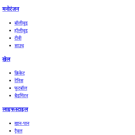
मनोरंजन
बॉलीवुड
हॉलीवुड
टीवी
साउथ
खेल
क्रिकेट
टेनिस
फुटबॉल
बैडमिंटन
लाइफस्टाइल
खान-पान
ट्रैवल