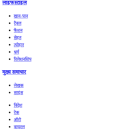
लाइफस्टाइल
खान-पान
ट्रैवल
फैशन
सेहत
त्योहार
धर्म
रिलेशनशिप
मुख्य समाचार
लेखक
साइंस
विदेश
टेक
ऑटो
वायरल