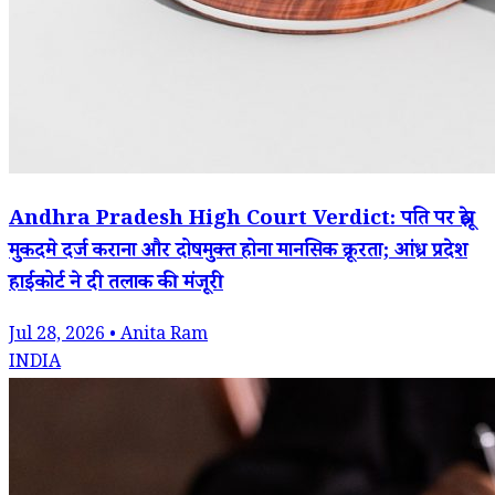
Andhra Pradesh High Court Verdict: पति पर झूठे
मुकदमे दर्ज कराना और दोषमुक्त होना मानसिक क्रूरता; आंध्र प्रदेश
हाईकोर्ट ने दी तलाक की मंजूरी
Jul 28, 2026 • Anita Ram
INDIA