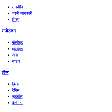
राजनीति
जरुरी जानकारी
शिक्षा
मनोरंजन
बॉलीवुड
हॉलीवुड
टीवी
साउथ
खेल
क्रिकेट
टेनिस
फुटबॉल
बैडमिंटन