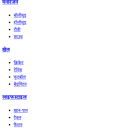
मनोरंजन
बॉलीवुड
हॉलीवुड
टीवी
साउथ
खेल
क्रिकेट
टेनिस
फुटबॉल
बैडमिंटन
लाइफस्टाइल
खान-पान
ट्रैवल
फैशन