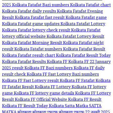
2025
Kolkata Fatafat Bazi numbers
Kolkata Fatafat chart
Kolkata Fatafat daily results
Kolkata Fatafat Evening
Result
Kolkata Fatafat fast result
Kolkata Fatafat game
Kolkata Fatafat game updates
Kolkata Fatafat Lottery
Kolkata Fatafat lottery check result
Kolkata Fatafat
lottery official website
Kolkata Fatafat Lottery Result
Kolkata Fatafat Morning Result
Kolkata Fatafat night
result
Kolkata Fatafat numbers
Kolkata Fatafat Result
Kolkata Fatafat result chart
Kolkata Fatafat Result Today
Kolkata Fatafat Results
Kolkata FF
Kolkata FF 22 January
2025 result
Kolkata FF Bazi numbers
Kolkata FF daily
result check
Kolkata FF Fast Lottery Bazi numbers
Kolkata FF Fast Lottery result
Kolkata FF Fatafat
Kolkata
FF Fatafat Result
Kolkata FF Lottery
Kolkata FF lottery
game
Kolkata FF lottery game details
Kolkata FF Lottery
Result
Kolkata FF Official Website
Kolkata FF Result
Kolkata FF Result Today
Kolkata Satta Matka
SATTA
MATKA
कोलकाता
कोलकाता एफएफ
कोलकाता एफएफ 22 जनवरी 2025