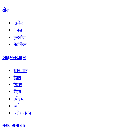
खेल
क्रिकेट
टेनिस
फुटबॉल
बैडमिंटन
लाइफस्टाइल
खान-पान
ट्रैवल
फैशन
सेहत
त्योहार
धर्म
रिलेशनशिप
मुख्य समाचार