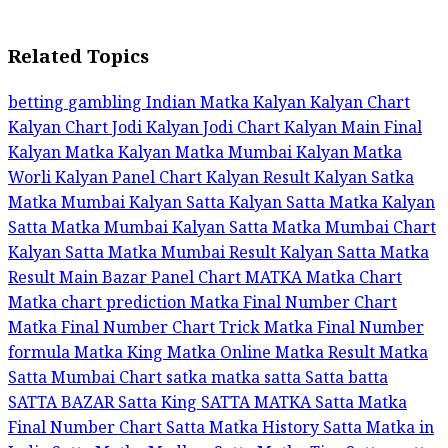
Related Topics
betting
gambling
Indian Matka
Kalyan
Kalyan Chart
Kalyan Chart Jodi
Kalyan Jodi Chart
Kalyan Main Final
Kalyan Matka
Kalyan Matka Mumbai
Kalyan Matka
Worli
Kalyan Panel Chart
Kalyan Result
Kalyan Satka
Matka Mumbai
Kalyan Satta
Kalyan Satta Matka
Kalyan
Satta Matka Mumbai
Kalyan Satta Matka Mumbai Chart
Kalyan Satta Matka Mumbai Result
Kalyan Satta Matka
Result
Main Bazar Panel Chart
MATKA
Matka Chart
Matka chart prediction
Matka Final Number Chart
Matka Final Number Chart Trick
Matka Final Number
formula
Matka King
Matka Online
Matka Result
Matka
Satta
Mumbai Chart
satka matka
satta
Satta batta
SATTA BAZAR
Satta King
SATTA MATKA
Satta Matka
Final Number Chart
Satta Matka History
Satta Matka in