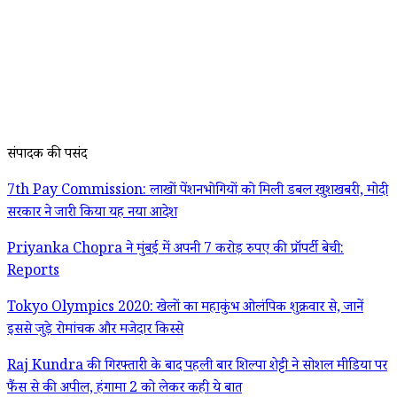
संपादक की पसंद
7th Pay Commission: लाखों पेंशनभोगियों को मिली डबल खुशखबरी, मोदी
सरकार ने जारी किया यह नया आदेश
Priyanka Chopra ने मुंबई में अपनी 7 करोड़ रुपए की प्रॉपर्टी बेची:
Reports
Tokyo Olympics 2020: खेलों का महाकुंभ ओलंपिक शुक्रवार से, जानें
इससे जुड़े रोमांचक और मजेदार किस्से
Raj Kundra की गिरफ्तारी के बाद पहली बार शिल्पा शेट्टी ने सोशल मीडिया पर
फैंस से की अपील, हंगामा 2 को लेकर कही ये बात