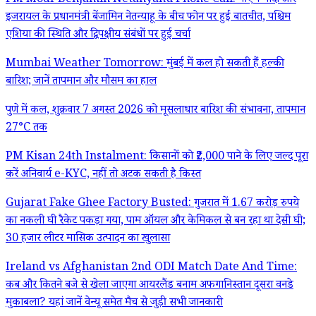
PM Modi-Benjamin Netanyahu Phone Call: पीएम मोदी और
इजरायल के प्रधानमंत्री बेंजामिन नेतन्याहू के बीच फोन पर हुई बातचीत, पश्चिम
एशिया की स्थिति और द्विपक्षीय संबंधों पर हुई चर्चा
Mumbai Weather Tomorrow: मुंबई में कल हो सकती हैं हल्की
बारिश; जानें तापमान और मौसम का हाल
पुणे में कल, शुक्रवार 7 अगस्त 2026 को मूसलाधार बारिश की संभावना, तापमान
27°C तक
PM Kisan 24th Instalment: किसानों को ₹2,000 पाने के लिए जल्द पूरा
करें अनिवार्य e-KYC, नहीं तो अटक सकती है किस्त
Gujarat Fake Ghee Factory Busted: गुजरात में 1.67 करोड़ रुपये
का नकली घी रैकेट पकड़ा गया, पाम ऑयल और केमिकल से बन रहा था देसी घी;
30 हजार लीटर मासिक उत्पादन का खुलासा
Ireland vs Afghanistan 2nd ODI Match Date And Time:
कब और कितने बजे से खेला जाएगा आयरलैंड बनाम अफगानिस्तान दूसरा वनडे
मुकाबला? यहां जानें वेन्यू समेत मैच से जुड़ी सभी जानकारी