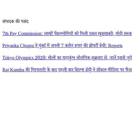
संपादक की पसंद
7th Pay Commission: लाखों पेंशनभोगियों को मिली डबल खुशखबरी, मोदी सरका
Priyanka Chopra ने मुंबई में अपनी 7 करोड़ रुपए की प्रॉपर्टी बेची: Reports
Tokyo Olympics 2020: खेलों का महाकुंभ ओलंपिक शुक्रवार से, जानें इससे जुड़े
Raj Kundra की गिरफ्तारी के बाद पहली बार शिल्पा शेट्टी ने सोशल मीडिया पर फैं