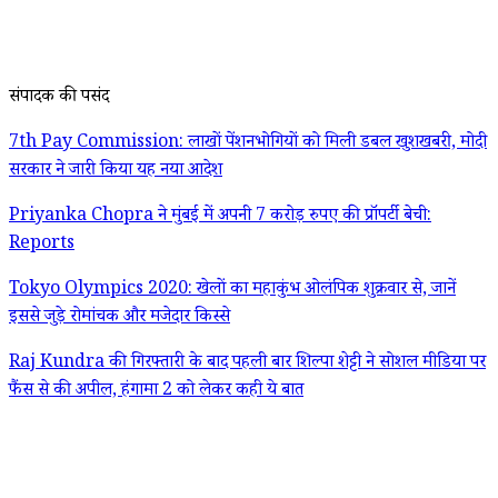
संपादक की पसंद
7th Pay Commission: लाखों पेंशनभोगियों को मिली डबल खुशखबरी, मोदी
सरकार ने जारी किया यह नया आदेश
Priyanka Chopra ने मुंबई में अपनी 7 करोड़ रुपए की प्रॉपर्टी बेची:
Reports
Tokyo Olympics 2020: खेलों का महाकुंभ ओलंपिक शुक्रवार से, जानें
इससे जुड़े रोमांचक और मजेदार किस्से
Raj Kundra की गिरफ्तारी के बाद पहली बार शिल्पा शेट्टी ने सोशल मीडिया पर
फैंस से की अपील, हंगामा 2 को लेकर कही ये बात