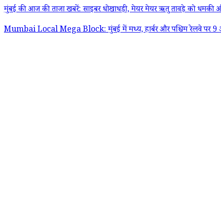
मुंबई की आज की ताजा खबरें: साइबर धोखाधड़ी, मेयर मेयर ऋतु तावड़े को धमकी और
Mumbai Local Mega Block: मुंबई में मध्य, हार्बर और पश्चिम रेलवे पर 9 अग