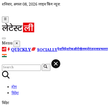
शनिवार, अगस्त 08, 2026
लाइव ब्रेकिंग न्यूज़:
☰
Menu
✕
QUICKLY
देश
विदेश
टेक
ऑटो
खेल
मनोरंजन
लाइफस्ट
SOCIALLY
होम
विदेश
विदेश