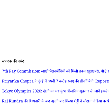
संपादक की पसंद
7th Pay Commission: लाखों पेंशनभोगियों को मिली डबल खुशखबरी, मोदी स
Priyanka Chopra ने मुंबई में अपनी 7 करोड़ रुपए की प्रॉपर्टी बेची: Report
Tokyo Olympics 2020: खेलों का महाकुंभ ओलंपिक शुक्रवार से, जानें इससे जु
Raj Kundra की गिरफ्तारी के बाद पहली बार शिल्पा शेट्टी ने सोशल मीडिया पर फ