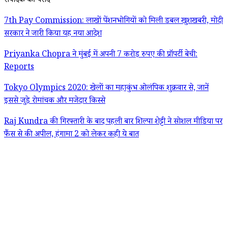
संपादक की पसंद
7th Pay Commission: लाखों पेंशनभोगियों को मिली डबल खुशखबरी, मोदी
सरकार ने जारी किया यह नया आदेश
Priyanka Chopra ने मुंबई में अपनी 7 करोड़ रुपए की प्रॉपर्टी बेची:
Reports
Tokyo Olympics 2020: खेलों का महाकुंभ ओलंपिक शुक्रवार से, जानें
इससे जुड़े रोमांचक और मजेदार किस्से
Raj Kundra की गिरफ्तारी के बाद पहली बार शिल्पा शेट्टी ने सोशल मीडिया पर
फैंस से की अपील, हंगामा 2 को लेकर कही ये बात