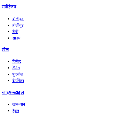
मनोरंजन
बॉलीवुड
हॉलीवुड
टीवी
साउथ
खेल
क्रिकेट
टेनिस
फुटबॉल
बैडमिंटन
लाइफस्टाइल
खान-पान
ट्रैवल