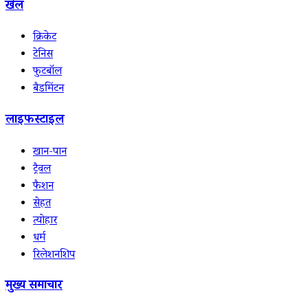
खेल
क्रिकेट
टेनिस
फुटबॉल
बैडमिंटन
लाइफस्टाइल
खान-पान
ट्रैवल
फैशन
सेहत
त्योहार
धर्म
रिलेशनशिप
मुख्य समाचार