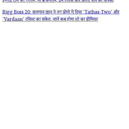
इंग्लैंड टीम का ऐलान, जो रूट कप्तान; डैन लॉरेंस और ओली पोप की वापसी
Bigg Boss 20: सलमान खान ने नए प्रोमो में दिया 'Tathas-Two' और
'Vardaan' ट्विस्ट का संकेत, जानें कब होगा शो का प्रीमियर