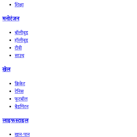
शिक्षा
मनोरंजन
बॉलीवुड
हॉलीवुड
टीवी
साउथ
खेल
क्रिकेट
टेनिस
फुटबॉल
बैडमिंटन
लाइफस्टाइल
खान-पान