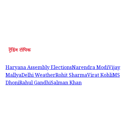
ट्रेंडिंग टॉपिक
Haryana Assembly Elections
Narendra Modi
Vijay
Mallya
Delhi Weather
Rohit Sharma
Virat Kohli
MS
Dhoni
Rahul Gandhi
Salman Khan