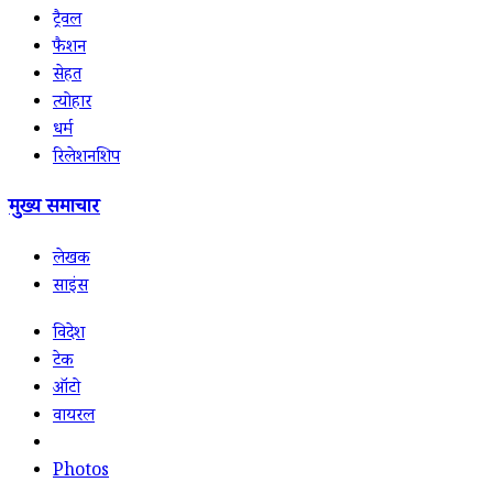
ट्रैवल
फैशन
सेहत
त्योहार
धर्म
रिलेशनशिप
मुख्य समाचार
लेखक
साइंस
विदेश
टेक
ऑटो
वायरल
Photos