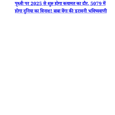
पृथ्वी पर 2025 से शुरू होगा कयामत का दौर, 5079 में
होगा दुनिया का विनाश! बाबा वेंगा की डरावनी भविष्यवाणी