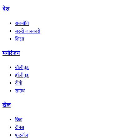
देश
राजनीति
जरुरी जानकारी
शिक्षा
मनोरंजन
बॉलीवुड
हॉलीवुड
टीवी
साउथ
खेल
क्रिकेट
टेनिस
फुटबॉल