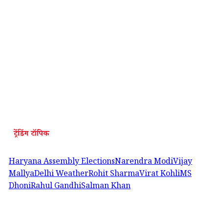
ट्रेंडिंग टॉपिक
Haryana Assembly Elections
Narendra Modi
Vijay
Mallya
Delhi Weather
Rohit Sharma
Virat Kohli
MS
Dhoni
Rahul Gandhi
Salman Khan