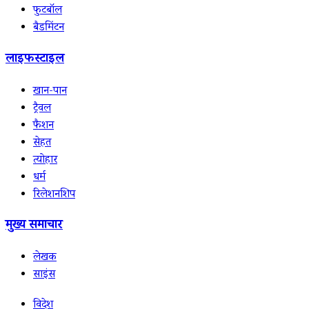
फुटबॉल
बैडमिंटन
लाइफस्टाइल
खान-पान
ट्रैवल
फैशन
सेहत
त्योहार
धर्म
रिलेशनशिप
मुख्य समाचार
लेखक
साइंस
विदेश