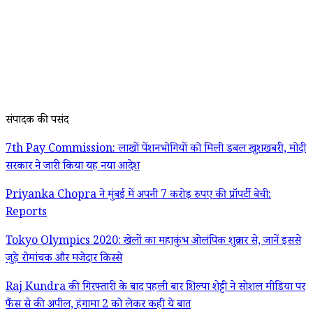
संपादक की पसंद
7th Pay Commission: लाखों पेंशनभोगियों को मिली डबल खुशखबरी, मोदी
सरकार ने जारी किया यह नया आदेश
Priyanka Chopra ने मुंबई में अपनी 7 करोड़ रुपए की प्रॉपर्टी बेची:
Reports
Tokyo Olympics 2020: खेलों का महाकुंभ ओलंपिक शुक्रवार से, जानें इससे
जुड़े रोमांचक और मजेदार किस्से
Raj Kundra की गिरफ्तारी के बाद पहली बार शिल्पा शेट्टी ने सोशल मीडिया पर
फैंस से की अपील, हंगामा 2 को लेकर कही ये बात