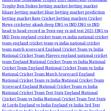
Anderson-Tendulkar Trophy 2025
Anderson–Tendulkar
Trophy
Ben Stokes
betting market
betting market
bhaav
betting market bhav
betting market prediction
betting market Rate
Cricket betting markets
Cricket
News
cricketer akash deep
ENG vs IND
ENG vs IND
head to head record in Tests
eng vs ind test 2025
ENG vs
IND Tests
england cricket team vs india national cricket
team
england cricket team vs india national cricket
team match scorecard
England Cricket Team vs India
National Cricket Team Players
england national cricket
team
England National Cricket Team vs India National
Cricket Team
England National Cricket Team vs India
National Cricket Team Match Scorecard
England
National Cricket Team vs India National Cricket Team
Scorecard
England National Cricket Team vs India
National Cricket Team Test Stats
England National
Cricket Team vs India National Cricket Team Test Stats
At Lords
England vs India
England vs India 3rd Test