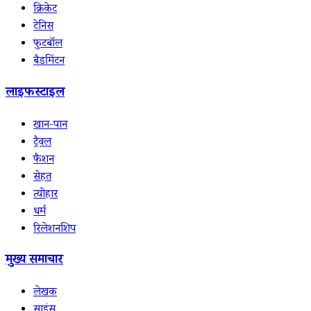
क्रिकेट
टेनिस
फुटबॉल
बैडमिंटन
लाइफस्टाइल
खान-पान
ट्रैवल
फैशन
सेहत
त्योहार
धर्म
रिलेशनशिप
मुख्य समाचार
लेखक
साइंस