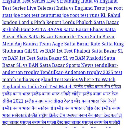
England Test Series Live Streaming
India vs England
Test Series Live Telecast
India vs England Tests
joe root
stats
joe root test centuries
joe root test runs
KL Rahul
london
Lord's Pitch Report
Lords
Phalodi Satta Bazar
Rishabh Pant
SATTA BAZAR
Satta Bazar Bhaav
Satta
Bazar Bhav
Satta Bazar Favourite Team
Satta Bazar
Mein Aaj Kaunsi Team Aage
Satta Bazar Rate
Satta King
Shubman Gill
SL vs BAN 1st Test Phalodi Satta Bazar
SL
vs BAN 1st Test Satta Bazar
SL vs BAN Phalodi Satta
Bazar
SL vs BAN Satta Bazar
Sports News
tendulkar-
anderson trophy
Tendulkar-Anderson trophy 2025
test
match india vs england
Test Series
Where To Watch
England vs India 3rd Test Match
इंग्लैंड
इंग्लैंड बनाम टीम इंडिया
इंग्लैंड बनाम भारत
इंग्लैंड बनाम भारत आँकड़े लॉर्ड्स
इंग्लैंड बनाम भारत टेस्ट
सीरीज 2021
इंग्लैंड बनाम भारत तीसरा टेस्ट
इंग्लैंड बनाम भारत पिच रिपोर्ट
इंग्लैंड बनाम भारत मैच स्कोरकार्ड
इंग्लैंड बनाम भारत लॉर्ड्स टेस्ट
इंग्लैंड बनाम
भारत स्कोरकार्ड
इंग्लैंड राष्ट्रीय क्रिकेट टीम
एसएल बनाम बैन पहला टेस्ट फलोदी
सट्टा बाजार
एसएल बनाम बैन पहला टेस्ट सट्टा बाजार
एसएल बनाम बैन फलोदी