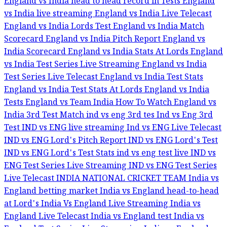
England vs India head to head record in Tests
England
vs India live streaming
England vs India Live Telecast
England vs India Lords Test
England vs India Match
Scorecard
England vs India Pitch Report
England vs
India Scorecard
England vs India Stats At Lords
England
vs India Test Series Live Streaming
England vs India
Test Series Live Telecast
England vs India Test Stats
England vs India Test Stats At Lords
England vs India
Tests
England vs Team India
How To Watch England vs
India 3rd Test Match
ind vs eng 3rd tes
Ind vs Eng 3rd
Test
IND vs ENG live streaming
Ind vs ENG Live Telecast
IND vs ENG Lord's Pitch Report
IND vs ENG Lord's Test
IND vs ENG Lord's Test Stats
ind vs eng test live
IND vs
ENG Test Series Live Streaming
IND vs ENG Test Series
Live Telecast
INDIA NATIONAL CRICKET TEAM
India vs
England betting market
India vs England head-to-head
at Lord's
India Vs England Live Streaming
India vs
England Live Telecast
India vs England test
India vs