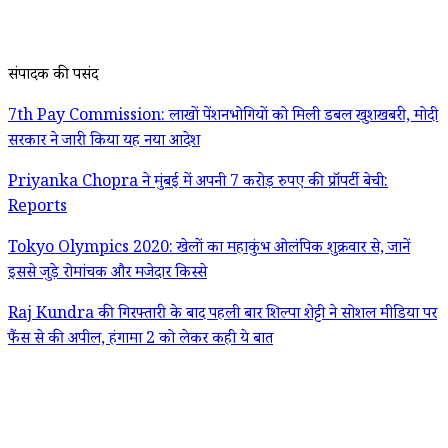
संपादक की पसंद
7th Pay Commission: लाखों पेंशनभोगियों को मिली डबल खुशखबरी, मोदी
सरकार ने जारी किया यह नया आदेश
Priyanka Chopra ने मुंबई में अपनी 7 करोड़ रुपए की प्रॉपर्टी बेची:
Reports
Tokyo Olympics 2020: खेलों का महाकुंभ ओलंपिक शुक्रवार से, जानें
इससे जुड़े रोमांचक और मजेदार किस्से
Raj Kundra की गिरफ्तारी के बाद पहली बार शिल्पा शेट्टी ने सोशल मीडिया पर
फैंस से की अपील, हंगामा 2 को लेकर कही ये बात