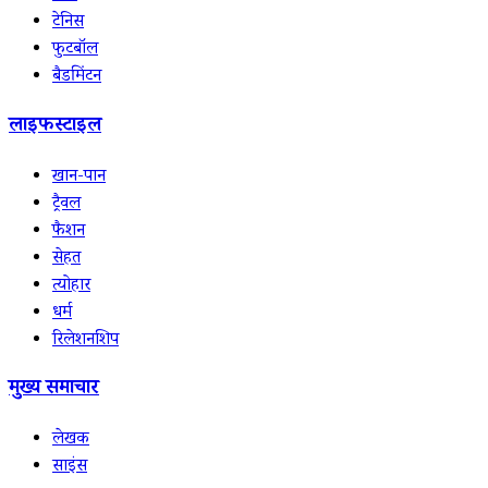
टेनिस
फुटबॉल
बैडमिंटन
लाइफस्टाइल
खान-पान
ट्रैवल
फैशन
सेहत
त्योहार
धर्म
रिलेशनशिप
मुख्य समाचार
लेखक
साइंस