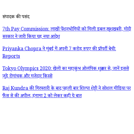
संपादक की पसंद
7th Pay Commission: लाखों पेंशनभोगियों को मिली डबल खुशखबरी, मोदी
सरकार ने जारी किया यह नया आदेश
Priyanka Chopra ने मुंबई में अपनी 7 करोड़ रुपए की प्रॉपर्टी बेची:
Reports
Tokyo Olympics 2020: खेलों का महाकुंभ ओलंपिक शुक्रवार से, जानें इससे
जुड़े रोमांचक और मजेदार किस्से
Raj Kundra की गिरफ्तारी के बाद पहली बार शिल्पा शेट्टी ने सोशल मीडिया पर
फैंस से की अपील, हंगामा 2 को लेकर कही ये बात