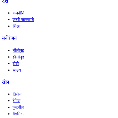
देश
राजनीति
जरुरी जानकारी
शिक्षा
मनोरंजन
बॉलीवुड
हॉलीवुड
टीवी
साउथ
खेल
क्रिकेट
टेनिस
फुटबॉल
बैडमिंटन