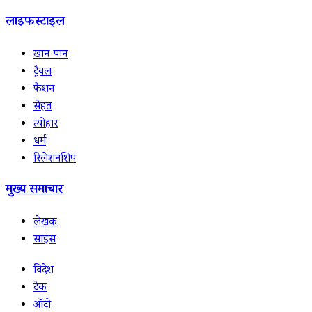
लाइफस्टाइल
खान-पान
ट्रैवल
फैशन
सेहत
त्योहार
धर्म
रिलेशनशिप
मुख्य समाचार
लेखक
साइंस
विदेश
टेक
ऑटो