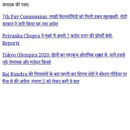
संपादक की पसंद
7th Pay Commission: लाखों पेंशनभोगियों को मिली डबल खुशखबरी, मोदी
सरकार ने जारी किया यह नया आदेश
Priyanka Chopra ने मुंबई में अपनी 7 करोड़ रुपए की प्रॉपर्टी बेची:
Reports
Tokyo Olympics 2020: खेलों का महाकुंभ ओलंपिक शुक्रवार से, जानें इससे
जुड़े रोमांचक और मजेदार किस्से
Raj Kundra की गिरफ्तारी के बाद पहली बार शिल्पा शेट्टी ने सोशल मीडिया पर
फैंस से की अपील, हंगामा 2 को लेकर कही ये बात