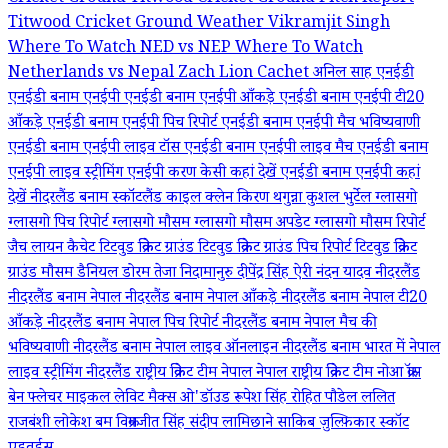
Titwood Cricket Ground Weather
Vikramjit Singh
Where To Watch NED vs NEP
Where To Watch
Netherlands vs Nepal
Zach Lion Cachet
अनिल साह
एनईडी
एनईडी बनाम एनईपी
एनईडी बनाम एनईपी आँकड़े
एनईडी बनाम एनईपी टी20
आँकड़े
एनईडी बनाम एनईपी पिच रिपोर्ट
एनईडी बनाम एनईपी मैच भविष्यवाणी
एनईडी बनाम एनईपी लाइव टॉस
एनईडी बनाम एनईपी लाइव मैच
एनईडी बनाम
एनईपी लाइव स्ट्रीमिंग
एनईपी
करण केसी
कहां देखें एनईडी बनाम एनईपी
कहां
देखें नीदरलैंड बनाम स्कॉटलैंड
काइल क्लेन
किरण थगुन्ना
कुशल भुर्टेल
ग्लासगो
ग्लासगो पिच रिपोर्ट
ग्लासगो मौसम
ग्लासगो मौसम अपडेट
ग्लासगो मौसम रिपोर्ट
जैच लायन कैचेट
टिटवुड क्रिकेट ग्राउंड
टिटवुड क्रिकेट ग्राउंड पिच रिपोर्ट
टिटवुड क्रिकेट
ग्राउंड मौसम
डैनियल डोरम
तेजा निदामानुरु
दीपेंद्र सिंह ऐरी
नंदन यादव
नीदरलैंड
नीदरलैंड बनाम नेपाल
नीदरलैंड बनाम नेपाल आँकड़े
नीदरलैंड बनाम नेपाल टी20
आँकड़े
नीदरलैंड बनाम नेपाल पिच रिपोर्ट
नीदरलैंड बनाम नेपाल मैच की
भविष्यवाणी
नीदरलैंड बनाम नेपाल लाइव ऑनलाइन
नीदरलैंड बनाम भारत में नेपाल
लाइव स्ट्रीमिंग
नीदरलैंड राष्ट्रीय क्रिकेट टीम
नेपाल
नेपाल राष्ट्रीय क्रिकेट टीम
नोआ क्रॉस
बेन फ्लेचर
माइकल लेविट
मैक्स ओ'डॉउड
रूपेश सिंह
रोहित पौडेल
ललित
राजबंशी
लोकेश बम
विक्रमजीत सिंह
संदीप लामिछाने
साकिब ज़ुल्फ़िकार
स्कॉट