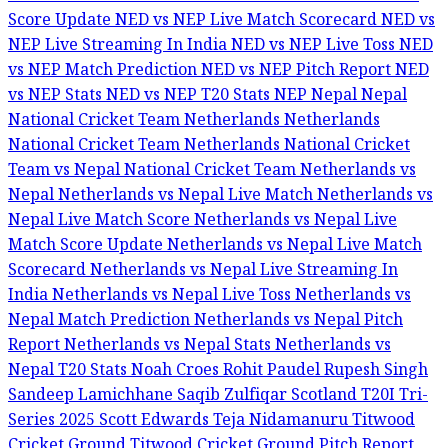
Score Update
NED vs NEP Live Match Scorecard
NED vs
NEP Live Streaming In India
NED vs NEP Live Toss
NED
vs NEP Match Prediction
NED vs NEP Pitch Report
NED
vs NEP Stats
NED vs NEP T20 Stats
NEP
Nepal
Nepal
National Cricket Team
Netherlands
Netherlands
National Cricket Team
Netherlands National Cricket
Team vs Nepal National Cricket Team
Netherlands vs
Nepal
Netherlands vs Nepal Live Match
Netherlands vs
Nepal Live Match Score
Netherlands vs Nepal Live
Match Score Update
Netherlands vs Nepal Live Match
Scorecard
Netherlands vs Nepal Live Streaming In
India
Netherlands vs Nepal Live Toss
Netherlands vs
Nepal Match Prediction
Netherlands vs Nepal Pitch
Report
Netherlands vs Nepal Stats
Netherlands vs
Nepal T20 Stats
Noah Croes
Rohit Paudel
Rupesh Singh
Sandeep Lamichhane
Saqib Zulfiqar
Scotland T20I Tri-
Series 2025
Scott Edwards
Teja Nidamanuru
Titwood
Cricket Ground
Titwood Cricket Ground Pitch Report