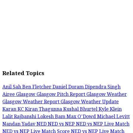
Related Topics
Anil Sah
Ben Fletcher
Daniel Doram
Dipendra Singh
Airee
Glasgow
Glasgow Pitch Report
Glasgow Weather
Glasgow Weather Report
Glasgow Weather Update
Karan KC
Kiran Thagunna
Kushal Bhurtel
Kyle Klein
Lalit Rajbanshi
Lokesh Bam
Max O'Dowd
Michael Levitt
Nandan Yadav
NED
NED vs NEP
NED vs NEP Live Match
NED vs NEP Live Match Score
NED vs NEP Live Match