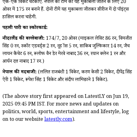
एक-एक विकेट चटकाए. नेपाल की टीम को यह मुकाबला जीतने के लिए 20
ओवर में 175 रन बनाने हैं. दोनों टीमें यह मुकाबला जीतकर सीरीज में दो पॉइंट्स
हासिल करना चाहेगी.
पहली पारी का स्कोरकार्ड:
नीदरलैंड की बल्लेबाजी:
174/7, 20 ओवर (माइकल लेविट 86 रन, विक्रमजीत
सिंह 0 रन, स्कॉट एडवर्ड्स 2 रन, नूह क्रॉस 5 रन, साकिब जुल्फिकार 14 रन, जैच
लायन कैचेट 6 रन, रूलोफ वैन डेर मेरवे नाबाद 36 रन, रयान क्लेन 1 रन और
आर्यन दत्त नाबाद 17 रन.)
नेपाल की गेंदबाजी:
(ललित राजबंशी 1 विकेट, करण केसी 2 विकेट, दीपेंद्र सिंह
ऐरी 1 विकेट, रूपेश सिंह 1 विकेट और संदीप लामिछाने 1 विकेट).
(The above story first appeared on LatestLY on Jun 19,
2025 09:45 PM IST. For more news and updates on
politics, world, sports, entertainment and lifestyle, log
on to our website
latestly.com
).