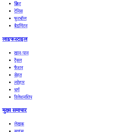
क्रिकेट
टेनिस
फुटबॉल
बैडमिंटन
लाइफस्टाइल
खान-पान
ट्रैवल
फैशन
सेहत
त्योहार
धर्म
रिलेशनशिप
मुख्य समाचार
लेखक