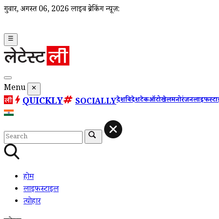
गुरूवार, अगस्त 06, 2026
लाइव ब्रेकिंग न्यूज़:
☰
Menu
✕
QUICKLY
देश
विदेश
टेक
ऑटो
खेल
मनोरंजन
लाइफस्ट
SOCIALLY
होम
लाइफस्टाइल
त्योहार