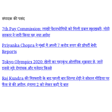
संपादक की पसंद
7th Pay Commission: लाखों पेंशनभोगियों को मिली डबल खुशखबरी, मोदी
सरकार ने जारी किया यह नया आदेश
Priyanka Chopra ने मुंबई में अपनी 7 करोड़ रुपए की प्रॉपर्टी बेची:
Reports
Tokyo Olympics 2020: खेलों का महाकुंभ ओलंपिक शुक्रवार से, जानें
इससे जुड़े रोमांचक और मजेदार किस्से
Raj Kundra की गिरफ्तारी के बाद पहली बार शिल्पा शेट्टी ने सोशल मीडिया पर
फैंस से की अपील, हंगामा 2 को लेकर कही ये बात