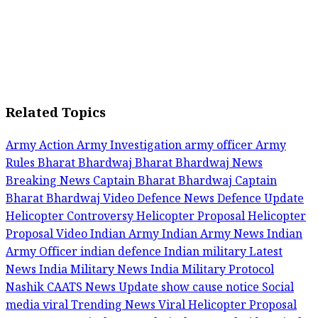
Related Topics
Army Action
Army Investigation
army officer
Army
Rules
Bharat Bhardwaj
Bharat Bhardwaj News
Breaking News
Captain Bharat Bhardwaj
Captain
Bharat Bhardwaj Video
Defence News
Defence Update
Helicopter Controversy
Helicopter Proposal
Helicopter
Proposal Video
Indian Army
Indian Army News
Indian
Army Officer
indian defence
Indian military
Latest
News India
Military News India
Military Protocol
Nashik CAATS
News Update
show cause notice
Social
media viral
Trending News
Viral Helicopter Proposal