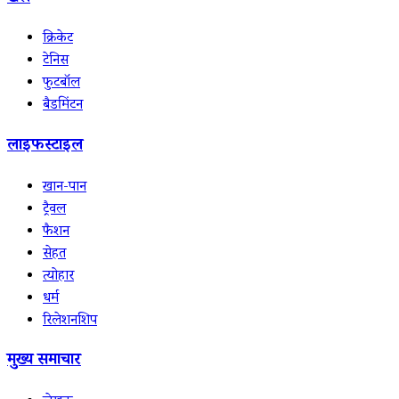
क्रिकेट
टेनिस
फुटबॉल
बैडमिंटन
लाइफस्टाइल
खान-पान
ट्रैवल
फैशन
सेहत
त्योहार
धर्म
रिलेशनशिप
मुख्य समाचार